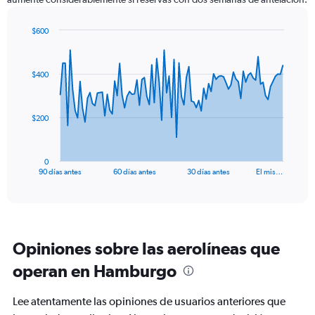
$600
Chart
Chart
graphic.
with
91
$400
data
points.
The
$200
chart
has
1
0
X
End
90 días antes
60 días antes
30 días antes
El mis…
of
axis
interactive
displaying
chart
categories.
Range:
91
Opiniones sobre las aerolíneas que
categories.
The
operan en Hamburgo
chart
has
Lee atentamente las opiniones de usuarios anteriores que
1