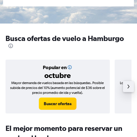
Busca ofertas de vuelo a Hamburgo
Popular en
octubre
Mayor demanda de vuelos basada en las búsquedas. Posible
Los precio
subida de precios del 10% (aumento potencial de $36 sobre el
de precio
precio promedio de ida y vuelta).
Buscar ofertas
El mejor momento para reservar un