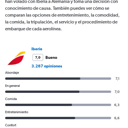
Y
han volado con Iberia a Alemania y toma una decisión con
axis
conocimiento de causa. También puedes ver cómo se
displaying
comparan las opciones de entretenimiento, la comodidad,
values.
la comida, la tripulación, el servicio y el procedimiento de
Range:
0
embarque de cada aerolínea.
to
600.
Iberia
Bueno
7,0
3.267 opiniones
Abordaje
7,1
En general
7,0
Comida
6,3
Entretenimiento
6,6
Confort