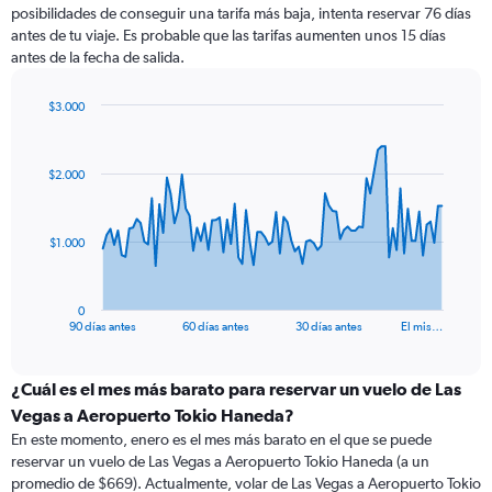
posibilidades de conseguir una tarifa más baja, intenta reservar 76 días
antes de tu viaje. Es probable que las tarifas aumenten unos 15 días
antes de la fecha de salida.
$3.000
Chart
Chart
graphic.
with
91
$2.000
data
points.
The
$1.000
chart
has
1
0
X
End
90 días antes
60 días antes
30 días antes
El mis…
of
axis
interactive
displaying
chart
categories.
¿Cuál es el mes más barato para reservar un vuelo de Las
Range:
Vegas a Aeropuerto Tokio Haneda?
91
En este momento, enero es el mes más barato en el que se puede
categories.
reservar un vuelo de Las Vegas a Aeropuerto Tokio Haneda (a un
The
promedio de $669). Actualmente, volar de Las Vegas a Aeropuerto Tokio
chart