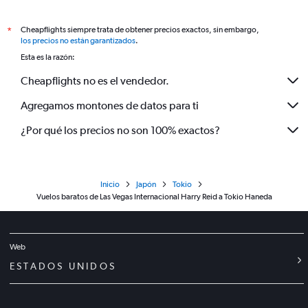
Cheapflights siempre trata de obtener precios exactos, sin embargo,
*
los precios no están garantizados
.
Esta es la razón:
Cheapflights no es el vendedor.
Agregamos montones de datos para ti
¿Por qué los precios no son 100% exactos?
Inicio
Japón
Tokio
Vuelos baratos de Las Vegas Internacional Harry Reid a Tokio Haneda
Web
ESTADOS UNIDOS