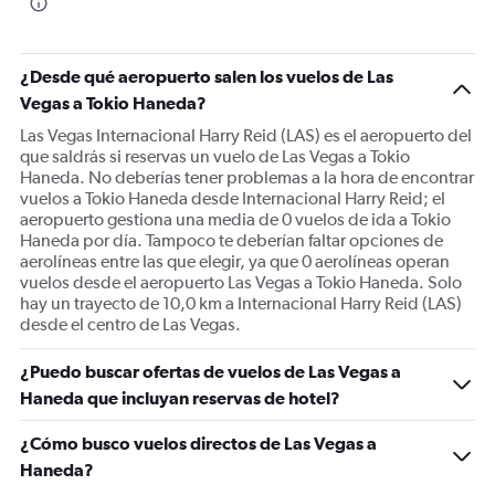
The
chart
has
1
¿Desde qué aeropuerto salen los vuelos de Las
Y
Vegas a Tokio Haneda?
axis
displaying
Las Vegas Internacional Harry Reid (LAS) es el aeropuerto del
values.
que saldrás si reservas un vuelo de Las Vegas a Tokio
Range:
Haneda. No deberías tener problemas a la hora de encontrar
0
vuelos a Tokio Haneda desde Internacional Harry Reid; el
to
aeropuerto gestiona una media de 0 vuelos de ida a Tokio
1500.
Haneda por día. Tampoco te deberían faltar opciones de
aerolíneas entre las que elegir, ya que 0 aerolíneas operan
vuelos desde el aeropuerto Las Vegas a Tokio Haneda. Solo
hay un trayecto de 10,0 km a Internacional Harry Reid (LAS)
desde el centro de Las Vegas.
¿Puedo buscar ofertas de vuelos de Las Vegas a
Haneda que incluyan reservas de hotel?
¿Cómo busco vuelos directos de Las Vegas a
Haneda?