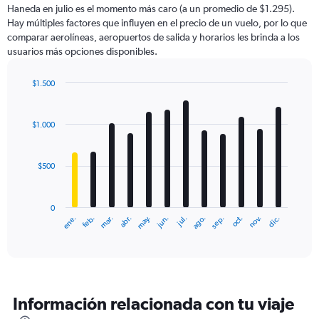
Haneda en julio es el momento más caro (a un promedio de $1.295).
has
Hay múltiples factores que influyen en el precio de un vuelo, por lo que
1
comparar aerolíneas, aeropuertos de salida y horarios les brinda a los
Y
usuarios más opciones disponibles.
axis
displaying
values.
$1.500
Range:
Bar
Chart
0
graphic.
chart
with
to
$1.000
12
3000.
bars.
$500
The
chart
has
0
1
ene.
feb.
mar.
abr.
may.
jun.
jul.
ago.
sep.
oct.
nov.
dic.
X
End
of
axis
interactive
displaying
chart
categories.
Range:
12
Información relacionada con tu viaje
categories.