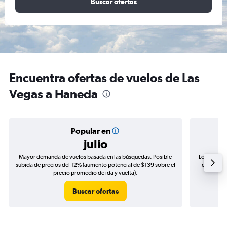
Buscar ofertas
Encuentra ofertas de vuelos de Las
Vegas a Haneda
Popular en
julio
Mayor demanda de vuelos basada en las búsquedas. Posible
Los precio
subida de precios del 12% (aumento potencial de $139 sobre el
de precios
precio promedio de ida y vuelta).
Buscar ofertas