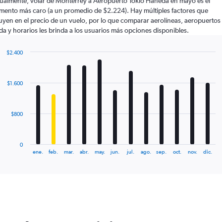
ualmente, volar de Monterrey a Aeropuerto Tokio Haneda en mayo es el
ento más caro (a un promedio de $2.224). Hay múltiples factores que
luyen en el precio de un vuelo, por lo que comparar aerolíneas, aeropuertos
ida y horarios les brinda a los usuarios más opciones disponibles.
$2.400
Bar
Chart
graphic.
chart
with
$1.600
12
bars.
The
$800
chart
has
1
0
X
End
ene.
feb.
mar.
abr.
may.
jun.
jul.
ago.
sep.
oct.
nov.
dic.
of
axis
interactive
displaying
chart
categories.
Range:
12
categories.
The