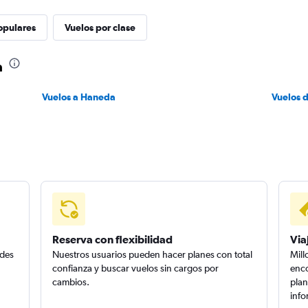
opulares
Vuelos por clase
a
Vuelos a Haneda
Vuelos 
Reserva con flexibilidad
Via
edes
Nuestros usuarios pueden hacer planes con total
Mill
confianza y buscar vuelos sin cargos por
enco
cambios.
plan
info