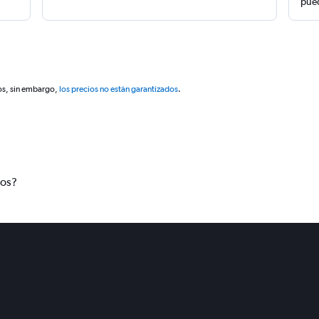
pued
os, sin embargo,
los precios no están garantizados
.
tos?