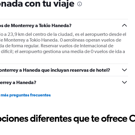
nada con tu viaje
chart
has
1
Y
os de Monterrey a Tokio Haneda?
axis
displaying
o a 23,9 km del centro de la ciudad, es el aeropuerto desde el
values.
de Monterrey a Tokio Haneda. 0 aerolíneas operan vuelos de
Range:
a de forma regular. Reservar vuelos de Internacional de
0
difícil; el aeropuerto gestiona una media de 0 vuelos de ida a
to
2400.
onterrey a Haneda que incluyan reservas de hotel?
terrey a Haneda?
 más preguntas frecuentes
ciones diferentes que te ofrece 