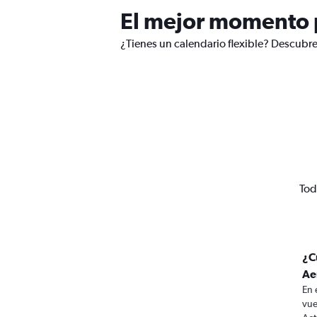
El mejor momento 
¿Tienes un calendario flexible? Descubr
Tod
¿C
Ae
En 
vue