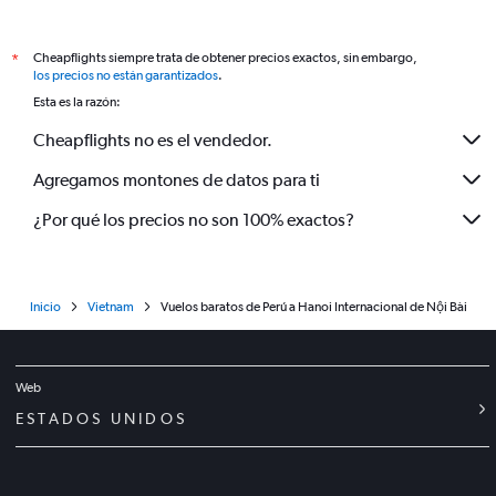
Cheapflights siempre trata de obtener precios exactos, sin embargo,
*
los precios no están garantizados
.
Esta es la razón:
Cheapflights no es el vendedor.
Agregamos montones de datos para ti
¿Por qué los precios no son 100% exactos?
Inicio
Vietnam
Vuelos baratos de Perú a Hanoi Internacional de Nội Bài
Web
ESTADOS UNIDOS