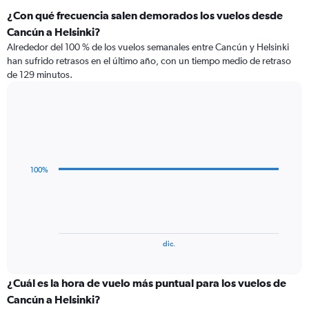
¿Con qué frecuencia salen demorados los vuelos desde
Cancún a Helsinki?
Alrededor del 100 % de los vuelos semanales entre Cancún y Helsinki
han sufrido retrasos en el último año, con un tiempo medio de retraso
de 129 minutos.
Line
Chart
graphic.
chart
with
3
data
100%
points.
The
chart
has
1
End
dic.
of
X
interactive
axis
chart
displaying
¿Cuál es la hora de vuelo más puntual para los vuelos de
categories.
Cancún a Helsinki?
Range: