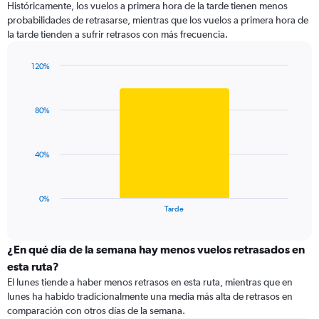
Históricamente, los vuelos a primera hora de la tarde tienen menos
3
probabilidades de retrasarse, mientras que los vuelos a primera hora de
categories.
la tarde tienden a sufrir retrasos con más frecuencia.
The
chart
has
120%
1
Bar
Chart
Y
graphic.
chart
with
axis
80%
1
displaying
bar.
values.
Range:
The
40%
99.5
chart
to
has
100.5.
1
0%
X
End
Tarde
of
axis
interactive
displaying
chart
categories.
¿En qué día de la semana hay menos vuelos retrasados en
Range:
esta ruta?
1
El lunes tiende a haber menos retrasos en esta ruta, mientras que en
categories.
lunes ha habido tradicionalmente una media más alta de retrasos en
The
comparación con otros días de la semana.
chart