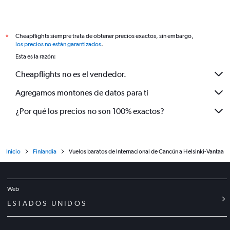
Cheapflights siempre trata de obtener precios exactos, sin embargo,
*
los precios no están garantizados
.
Esta es la razón:
Cheapflights no es el vendedor.
Agregamos montones de datos para ti
¿Por qué los precios no son 100% exactos?
Inicio
Finlandia
Vuelos baratos de Internacional de Cancún a Helsinki-Vantaa
Web
ESTADOS UNIDOS