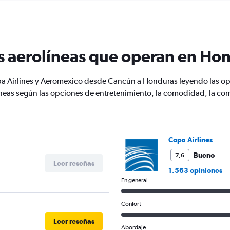
s aerolíneas que operan en Ho
a Airlines y Aeromexico desde Cancún a Honduras leyendo las opi
eas según las opciones de entretenimiento, la comodidad, la comida
Copa Airlines
Bueno
7,6
Leer reseñas
1.563 opiniones
En general
Confort
Leer reseñas
Abordaje