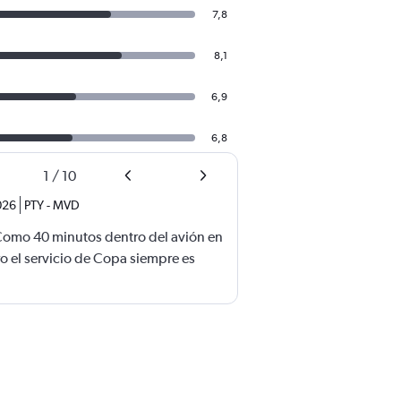
7,8
8,1
6,9
6,8
1
/
10
026
PTY
-
MVD
Como 40 minutos dentro del avión en
o el servicio de Copa siempre es