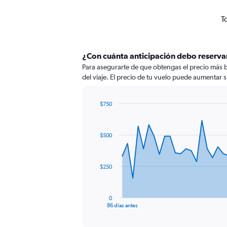
T
¿Con cuánta anticipación debo reserva
Para asegurarte de que obtengas el precio más b
del viaje. El precio de tu vuelo puede aumentar si
$750
Chart
Chart
graphic.
with
87
$500
data
points.
The
$250
chart
has
1
0
X
End
86 días antes
of
axis
interactive
displaying
chart