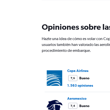
categories.
Range:
87
categories.
The
Opiniones sobre la
chart
has
1
Hazte una idea de cómo es volar con Cop
Y
usuarios también han valorado las aerolín
axis
displaying
procedimiento de embarque.
values.
Range:
0
to
Copa Airlines
750.
Bueno
7,6
1.563 opiniones
Aeromexico
Bueno
7,4