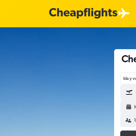
Che
Ida y v