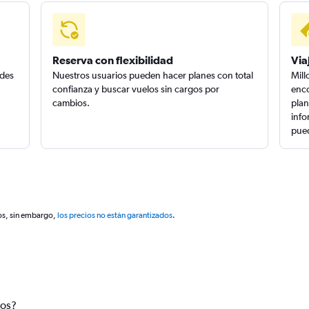
Reserva con flexibilidad
Via
edes
Nuestros usuarios pueden hacer planes con total
Mill
confianza y buscar vuelos sin cargos por
enco
cambios.
plan
info
pued
os, sin embargo,
los precios no están garantizados
.
tos?