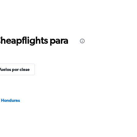
Cheapflights para
Vuelos por clase
a Honduras