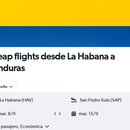
ap flights desde La Habana a
nduras
uelta
mar. 8/9
mar. 15/9
1 pasajero, Económica