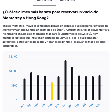
MTY-HK0
MTY-HKG
¿Cuál es el mes más barato para reservar un vuelo de
Monterrey a Hong Kong?
En este momento, mayo es el mes más barato en el que se puede reservar un vuelo de
Monterrey a Hong Kong (a un promedio de $984). Actualmente, volar de Monterrey a
Hong Kong en julio es el momento más caro (a un promedio de $2.189). Hay
múltiples factores que influyen en el precio de un vuelo, por lo que comparar
aerolíneas, aeropuertos de salida y horarios les brinda a los usuarios más opciones
disponibles.
$2.400
Bar
Chart
graphic.
chart
with
$1.600
12
bars.
$800
The
chart
has
0
1
mar.
jun.
sep.
dic.
ene.
abr.
jul.
oct.
feb.
may.
ago.
nov.
X
End
of
axis