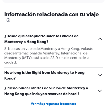
interactive
displaying
chart
categories.
Range:
Información relacionada con tu viaje
12
categories.
The
chart
has
¿Desde qué aeropuerto salen los vuelos de
1
Monterrey a Hong Kong?
Y
Si buscas un vuelo de Monterrey a Hong Kong, volarás
axis
desde Internacional de Monterrey. Internacional de
displaying
Monterrey (MTY) está a solo 23,9 km del centro de la
values.
ciudad.
Range:
0
to
How long is the flight from Monterrey to Hong
2400.
Kong?
¿Puedo buscar ofertas de vuelos de Monterrey a
Hong Kong que incluyan reservas de hotel?
Ver más preguntas frecuentes