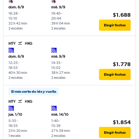
dom. 6/9
mié. 9/9
16:28
-
19:40
-
$1.688
15:10
20:44
32 h 42 min
39 h 04 min
Elegir fechas
2 escalas
2 escalas
MTY
HKG
dom. 6/9
mié. 9/9
12:25
-
14:35
-
$1.778
18:55
15:02
40 h 30 min
38 h 27 min
Elegir fechas
2 escalas
2 escalas
El más corto de ida y vuelta
MTY
HKG
jue. 1/10
mié. 14/10
5:35
-
1:40
-
$1.854
18:55
15:39
23 h 20 min
27 h 59 min
Elegir fechas
1 escala
2 escalas