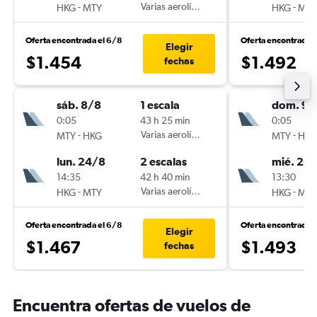
-
Varias aerolíneas
-
HKG
MTY
HKG
MTY
Oferta encontrada el 6/8
Oferta encontrada 
Elegir
$1.454
$1.492
fechas
sáb. 8/8
1 escala
dom. 9/
0:05
43 h 25 min
0:05
-
Varias aerolíneas
-
MTY
HKG
MTY
HKG
lun. 24/8
2 escalas
mié. 26
14:35
42 h 40 min
13:30
-
Varias aerolíneas
-
HKG
MTY
HKG
MTY
Oferta encontrada el 6/8
Oferta encontrada 
Elegir
$1.467
$1.493
fechas
Encuentra ofertas de vuelos de