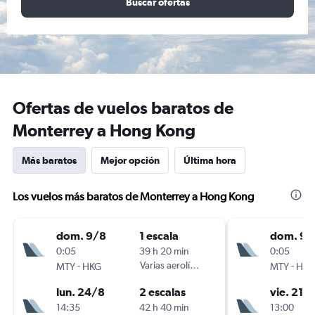
Buscar ofertas
Ofertas de vuelos baratos de
Monterrey a Hong Kong
Más baratos
Mejor opción
Última hora
Los vuelos más baratos de Monterrey a Hong Kong
dom. 9/8
1 escala
dom. 9/
0:05
39 h 20 min
0:05
-
Varias aerolíneas
-
MTY
HKG
MTY
HKG
lun. 24/8
2 escalas
vie. 21/
14:35
42 h 40 min
13:00