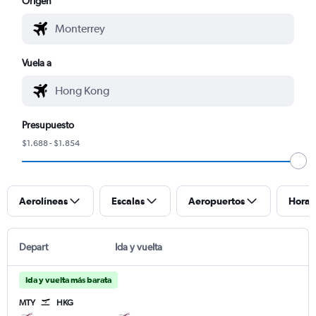
Origen
Vuela a
Presupuesto
$1.688 - $1.854
Aerolíneas
Escalas
Aeropuertos
Horar
Depart
Ida y vuelta
Ida y vuelta más barata
MTY
HKG