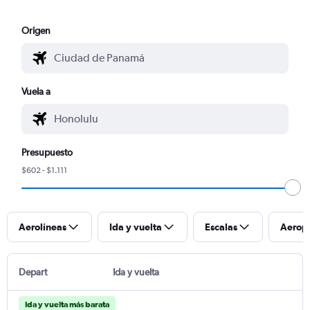
Origen
Vuela a
Presupuesto
$602 - $1.111
Aerolíneas
Ida y vuelta
Escalas
Aerop
Depart
Ida y vuelta
Ida y vuelta más barata