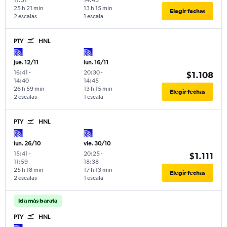
11:51
14:45
25 h 21 min
13 h 15 min
Elegir fechas
2 escalas
1 escala
PTY
HNL
jue. 12/11
lun. 16/11
16:41
-
20:30
-
$1.108
14:40
14:45
26 h 59 min
13 h 15 min
Elegir fechas
2 escalas
1 escala
PTY
HNL
lun. 26/10
vie. 30/10
15:41
-
20:25
-
$1.111
11:59
18:38
25 h 18 min
17 h 13 min
Elegir fechas
2 escalas
1 escala
Ida más barata
PTY
HNL