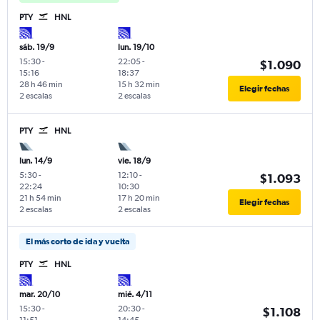
PTY
HNL
sáb. 19/9
lun. 19/10
15:30
-
22:05
-
$1.090
15:16
18:37
28 h 46 min
15 h 32 min
Elegir fechas
2 escalas
2 escalas
PTY
HNL
lun. 14/9
vie. 18/9
5:30
-
12:10
-
$1.093
22:24
10:30
21 h 54 min
17 h 20 min
Elegir fechas
2 escalas
2 escalas
El más corto de ida y vuelta
PTY
HNL
mar. 20/10
mié. 4/11
15:30
-
20:30
-
$1.108