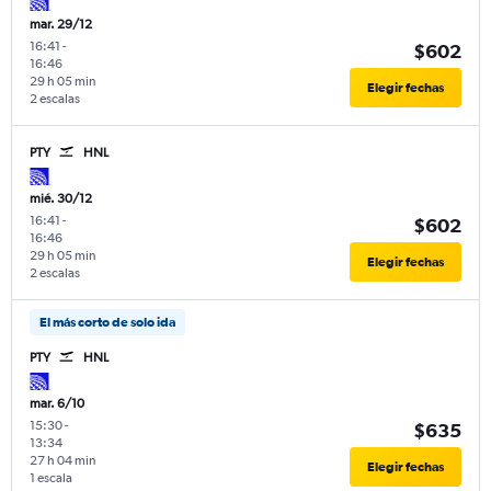
mar. 29/12
16:41
-
$602
16:46
29 h 05 min
Elegir fechas
2 escalas
PTY
HNL
mié. 30/12
16:41
-
$602
16:46
29 h 05 min
Elegir fechas
2 escalas
El más corto de solo ida
PTY
HNL
mar. 6/10
15:30
-
$635
13:34
27 h 04 min
Elegir fechas
1 escala