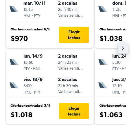
mar. 10/11
2 escalas
dom. 13
12:15
25 h 40 min
11:33
-
Varias aerolíneas
-
HNL
PTY
HNL
PTY
Oferta encontrada el 6/8
Oferta encontrada 
Elegir
$970
$1.038
fechas
lun. 14/9
2 escalas
lun. 24/
15:50
24 h 23 min
5:30
-
Varias aerolíneas
-
PTY
HNL
PTY
HNL
vie. 18/9
2 escalas
jue. 3/9
8:00
21 h 30 min
12:10
-
Varias aerolíneas
-
HNL
PTY
HNL
PTY
Oferta encontrada el 5/8
Oferta encontrada 
Elegir
$1.018
$1.063
fechas