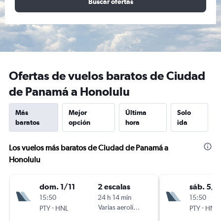
Buscar ofertas
Ofertas de vuelos baratos de Ciudad
de Panamá a Honolulu
Más
Mejor
Última
Solo
baratos
opción
hora
ida
Los vuelos más baratos de Ciudad de Panamá a
Honolulu
dom. 1/11
2 escalas
sáb. 5/9
15:50
24 h 14 min
15:50
-
Varias aerolíneas
-
PTY
HNL
PTY
HNL