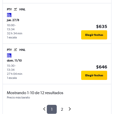
PTY
HNL
jue. 27/8
10:00
-
$635
13:34
32 h 34 min
Elegir fechas
1 escala
PTY
HNL
dom. 11/10
15:30
-
$646
13:34
27 h 04 min
Elegir fechas
1 escala
Mostrando 1-10 de 12 resultados
Precio más barato
1
2