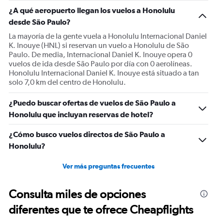
1
¿A qué aeropuerto llegan los vuelos a Honolulu
Y
desde São Paulo?
axis
displaying
La mayoría de la gente vuela a Honolulu Internacional Daniel
values.
K. Inouye (HNL) si reservan un vuelo a Honolulu de São
Range:
Paulo. De media, Internacional Daniel K. Inouye opera 0
0
vuelos de ida desde São Paulo por día con 0 aerolíneas.
to
Honolulu Internacional Daniel K. Inouye está situado a tan
1800.
solo 7,0 km del centro de Honolulu.
¿Puedo buscar ofertas de vuelos de São Paulo a
Honolulu que incluyan reservas de hotel?
¿Cómo busco vuelos directos de São Paulo a
Honolulu?
Ver más preguntas frecuentes
Consulta miles de opciones
diferentes que te ofrece Cheapflights