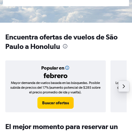
Encuentra ofertas de vuelos de São
Paulo a Honolulu
Popular en
febrero
Mayor demanda de vuelos basada en las búsquedas. Posible
Los precio
subida de precios del 17% (aumento potencial de $285 sobre
de precios
el precio promedio de ida y vuelta).
Buscar ofertas
El mejor momento para reservar un