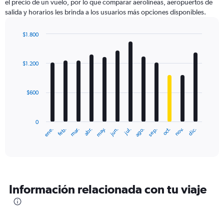
el precio de un vuelo, por lo que comparar aerolíneas, aeropuertos de
salida y horarios les brinda a los usuarios más opciones disponibles.
$1.800
Bar
Chart
graphic.
chart
with
$1.200
12
bars.
$600
The
chart
has
0
1
ene.
feb.
mar.
abr.
may.
jun.
jul.
ago.
sep.
oct.
nov.
dic.
X
End
of
axis
interactive
displaying
chart
categories.
Range:
12
Información relacionada con tu viaje
categories.
The
chart
has