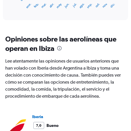
1
ene.
feb.
mar.
abr.
may.
jun.
jul.
ago.
sep.
oct.
nov.
dic.
X
End
of
axis
interactive
displaying
chart
categories.
Range:
12
Opiniones sobre las aerolíneas que
categories.
The
operan en Ibiza
chart
has
Lee atentamente las opiniones de usuarios anteriores que
1
Y
han volado con Iberia desde Argentina a Ibiza y toma una
axis
decisión con conocimiento de causa. También puedes ver
displaying
cómo se comparan las opciones de entretenimiento, la
values.
comodidad, la comida, la tripulación, el servicio y el
Range:
0
procedimiento de embarque de cada aerolínea.
to
2400.
Iberia
Bueno
7,0