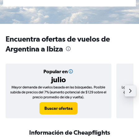
Encuentra ofertas de vuelos de
Argentina a Ibiza
Popular en
julio
Mayor demanda de vuelos basada en las búsquedas. Posible
Los precio
subida de precios del 7% (aumento potencial de $129 sobre el
de precios
precio promedio de ida y vuelta).
Buscar ofertas
Información de Cheapflights