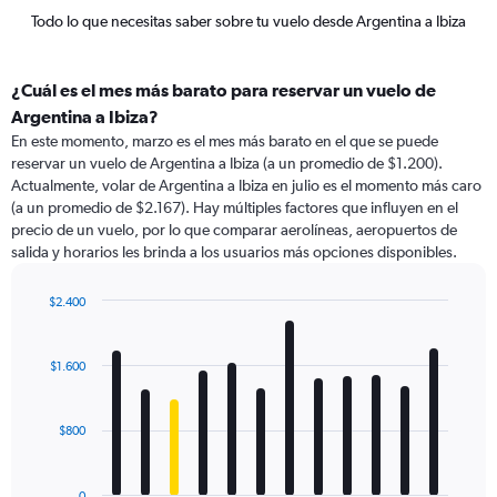
Todo lo que necesitas saber sobre tu vuelo desde Argentina a Ibiza
¿Cuál es el mes más barato para reservar un vuelo de
Argentina a Ibiza?
En este momento, marzo es el mes más barato en el que se puede
reservar un vuelo de Argentina a Ibiza (a un promedio de $1.200).
Actualmente, volar de Argentina a Ibiza en julio es el momento más caro
(a un promedio de $2.167). Hay múltiples factores que influyen en el
precio de un vuelo, por lo que comparar aerolíneas, aeropuertos de
salida y horarios les brinda a los usuarios más opciones disponibles.
$2.400
Bar
Chart
graphic.
chart
with
$1.600
12
bars.
$800
The
chart
has
0