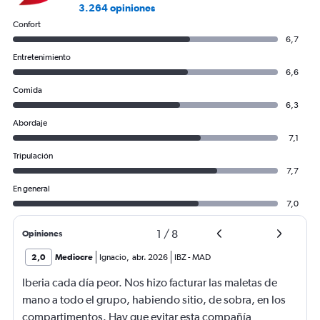
3.264 opiniones
Confort
6,7
Entretenimiento
6,6
Comida
6,3
Abordaje
7,1
Tripulación
7,7
En general
7,0
1
/
8
Opiniones
2,0
Mediocre
Ignacio
,
abr. 2026
IBZ
-
MAD
Iberia cada día peor. Nos hizo facturar las maletas de
mano a todo el grupo, habiendo sitio, de sobra, en los
compartimentos. Hay que evitar esta compañía