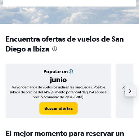
Encuentra ofertas de vuelos de San
Diego a Ibiza
Popular en
junio
Mayor demanda de vuelos basada en las búsquedas. Posible
Los precio
subida de precios del 14% (aumento potencial de $154 sobre el
de precio
precio promedio de ida y vuelta).
Buscar ofertas
El mejor momento para reservar un