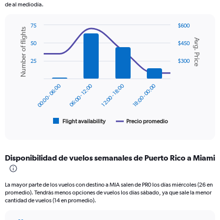
has
de al mediodía.
1
Y
75
$600
Number of flights
axis
Combination
Chart
displaying
Avg. Price
graphic.
chart
50
$450
values.
with
2
Range:
25
$300
data
0
series.
to
00:00 - 06:00
06:00 - 12:00
12:00 - 18:00
18:00 - 00:00
360.
The
chart
has
1
Flight availability
Precio promedio
End
of
X
interactive
axis
chart
displaying
Disponibilidad de vuelos semanales de Puerto Rico a Miami
categories.
Range:
6
La mayor parte de los vuelos con destino a MIA salen de PR0 los días miércoles (26 en
categories.
promedio). Tendrás menos opciones de vuelos los días sábado, ya que sale la menor
The
cantidad de vuelos (14 en promedio).
chart
has