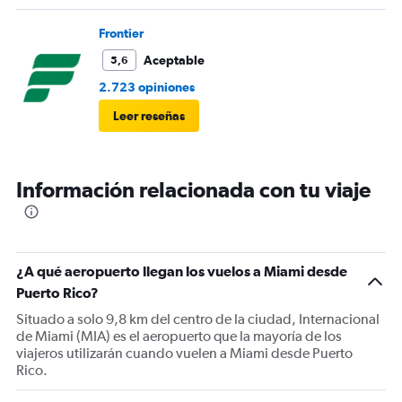
Frontier
Aceptable
5,6
2.723 opiniones
Leer reseñas
Información relacionada con tu viaje
¿A qué aeropuerto llegan los vuelos a Miami desde
Puerto Rico?
Situado a solo 9,8 km del centro de la ciudad, Internacional
de Miami (MIA) es el aeropuerto que la mayoría de los
viajeros utilizarán cuando vuelen a Miami desde Puerto
Rico.