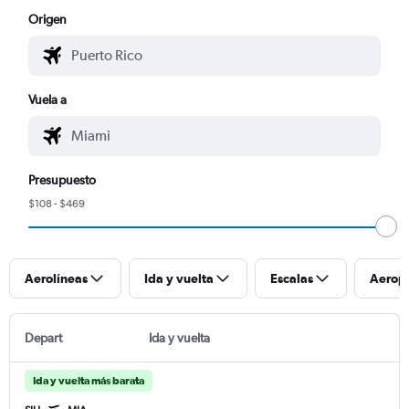
Origen
Vuela a
Presupuesto
$108 - $469
Aerolíneas
Ida y vuelta
Escalas
Aerop
Depart
Ida y vuelta
Ida y vuelta más barata