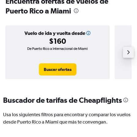
Encuentra ofertas de vuelos de
Puerto Rico a Miami
Vuelo de ida y vuelta desde
$160
De Puerto Rico a Internacional de Miami
Vuelo 
Buscar ofertas
Buscador de tarifas de Cheapflights
Usa los siguientes filtros para encontrar y comparar los vuelos
desde Puerto Rico a Miami que más te convengan.