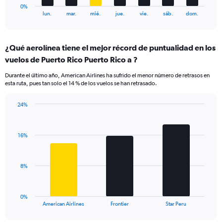
1
0%
X
End
lun.
mar.
mié.
jue.
vie.
sáb.
dom.
of
axis
interactive
displaying
chart
categories.
¿Qué aerolínea tiene el mejor récord de puntualidad en los
Range:
vuelos de Puerto Rico Puerto Rico a ?
7
categories.
Durante el último año, American Airlines ha sufrido el menor número de retrasos en
The
esta ruta, pues tan solo el 14 % de los vuelos se han retrasado.
chart
has
24%
1
Bar
Chart
Y
graphic.
chart
axis
with
displaying
16%
3
values.
bars.
Range:
0
The
8%
to
chart
24.
has
1
0%
X
End
American Airlines
Frontier
Star Peru
of
axis
interactive
displaying
chart