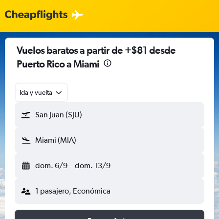
Vuelos baratos a partir de +$81 desde
Puerto Rico a Miami
Ida y vuelta
San Juan (SJU)
Miami (MIA)
dom. 6/9
-
dom. 13/9
1 pasajero, Económica