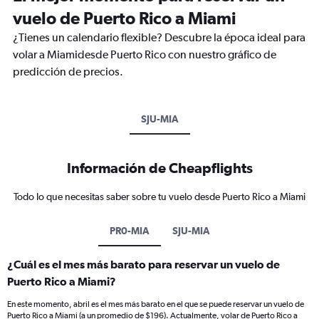
vuelo de Puerto Rico a Miami
¿Tienes un calendario flexible? Descubre la época ideal para
volar a Miamidesde Puerto Rico con nuestro gráfico de
predicción de precios.
SJU-MIA
Información de Cheapflights
Todo lo que necesitas saber sobre tu vuelo desde Puerto Rico a Miami
PR0-MIA
SJU-MIA
¿Cuál es el mes más barato para reservar un vuelo de
Puerto Rico a Miami?
En este momento, abril es el mes más barato en el que se puede reservar un vuelo de
Puerto Rico a Miami (a un promedio de $196). Actualmente, volar de Puerto Rico a