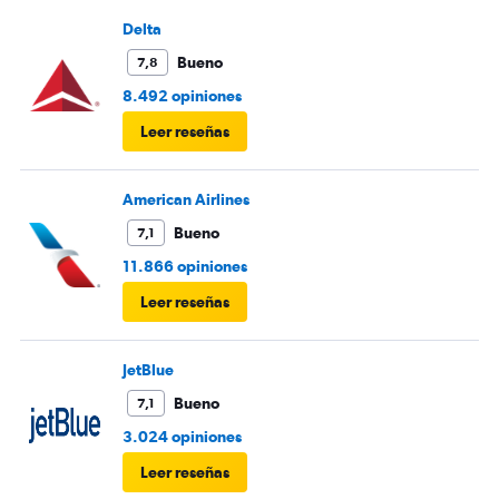
Delta
Bueno
7,8
8.492 opiniones
Leer reseñas
American Airlines
Bueno
7,1
11.866 opiniones
Leer reseñas
JetBlue
Bueno
7,1
3.024 opiniones
Leer reseñas