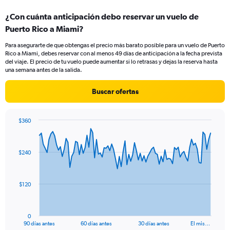
categories.
¿Con cuánta anticipación debo reservar un vuelo de
Range:
Puerto Rico a Miami?
3
categories.
Para asegurarte de que obtengas el precio más barato posible para un vuelo de Puerto
The
Rico a Miami, debes reservar con al menos 49 días de anticipación a la fecha prevista
chart
del viaje. El precio de tu vuelo puede aumentar si lo retrasas y dejas la reserva hasta
has
una semana antes de la salida.
1
Y
Buscar ofertas
axis
displaying
values.
$360
Range:
Chart
Chart
0
graphic.
with
to
91
$240
data
24.
points.
The
$120
chart
has
1
0
X
End
90 días antes
60 días antes
30 días antes
El mis…
of