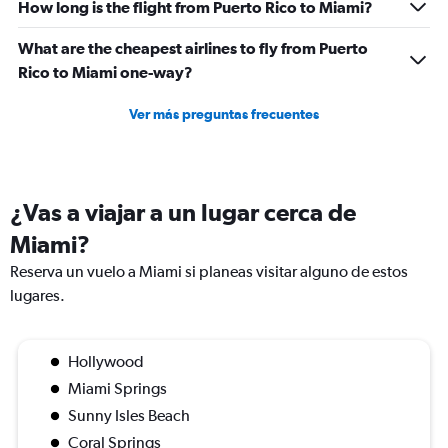
How long is the flight from Puerto Rico to Miami?
What are the cheapest airlines to fly from Puerto
Rico to Miami one-way?
Ver más preguntas frecuentes
¿Vas a viajar a un lugar cerca de
Miami?
Reserva un vuelo a Miami si planeas visitar alguno de estos
lugares.
Hollywood
Miami Springs
Sunny Isles Beach
Coral Springs