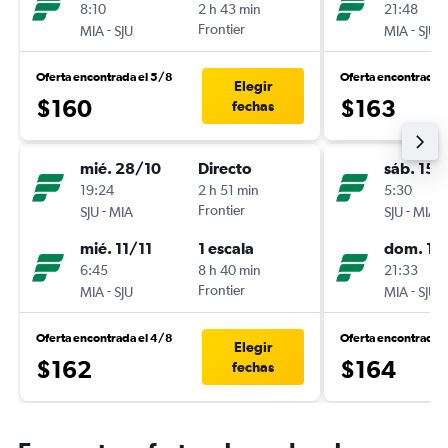
8:10
2 h 43 min
21:48
-
Frontier
-
MIA
SJU
MIA
SJU
Oferta encontrada el 5/8
Oferta encontrada 
Elegir
$160
$163
fechas
mié. 28/10
Directo
sáb. 15/
19:24
2 h 51 min
5:30
-
Frontier
-
SJU
MIA
SJU
MIA
mié. 11/11
1 escala
dom. 16
6:45
8 h 40 min
21:33
-
Frontier
-
MIA
SJU
MIA
SJU
Oferta encontrada el 4/8
Oferta encontrada 
Elegir
$162
$164
fechas