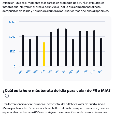
Miami en junio es el momento más caro (a un promedio de $307). Hay múltiples
factores que influyen en el precio de un vuelo, por lo que comparar aerolíneas,
aeropuertos de salida y horarios les brinda a los usuarios más opciones disponibles.
$360
Bar
Chart
graphic.
chart
with
$240
12
bars.
$120
The
chart
has
0
1
mar.
jun.
sep.
dic.
ene.
abr.
jul.
oct.
feb.
may.
ago.
nov.
X
End
of
axis
interactive
displaying
chart
categories.
¿Cuál es la hora más barata del día para volar de PR a MIA?
Range:
12
categories.
Una forma sencilla de ahorrar en el coste total del billete es volar de Puerto Rico a
The
Miami por la noche. Si tienes la suficiente flexibilidad como para hacer esto, puedes
chart
esperar ahorrar hasta un 65 % en tu viaje en comparación con la reserva de un vuelo