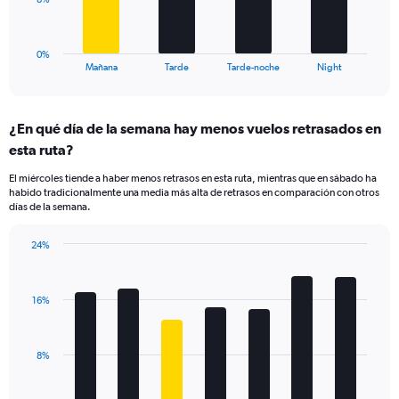
5
chart
to
has
25.
1
0%
X
End
Mañana
Tarde
Tarde-noche
Night
of
axis
interactive
displaying
chart
categories.
¿En qué día de la semana hay menos vuelos retrasados en
Range:
esta ruta?
4
categories.
El miércoles tiende a haber menos retrasos en esta ruta, mientras que en sábado ha
The
habido tradicionalmente una media más alta de retrasos en comparación con otros
chart
días de la semana.
has
1
24%
Y
Bar
Chart
axis
graphic.
chart
displaying
with
values.
16%
7
Range:
bars.
0
to
The
8%
24.
chart
has