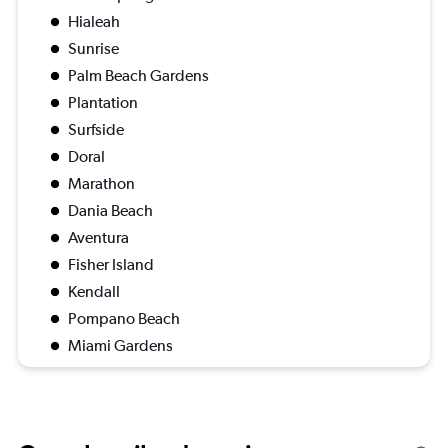
Hialeah
Sunrise
Palm Beach Gardens
Plantation
Surfside
Doral
Marathon
Dania Beach
Aventura
Fisher Island
Kendall
Pompano Beach
Miami Gardens