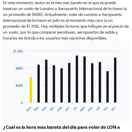
En este momento, enero es el mes más barato en el que se puede
categories.
reservar un vuelo de Londres a Aeropuerto Internacional de Incheon (a
The
un promedio de $606). Actualmente, volar de Londres a Aeropuerto
chart
Internacional de Incheon en julio es el momento más caro (a un
has
promedio de $1.106). Hay múltiples factores que influyen en el precio de
1
un vuelo, por lo que comparar aerolíneas, aeropuertos de salida y
Y
horarios les brinda a los usuarios más opciones disponibles.
axis
displaying
values.
$1.200
Range:
Bar
Chart
0
graphic.
chart
with
to
$800
12
1500.
bars.
$400
The
chart
has
0
1
ene.
feb.
mar.
abr.
may.
jun.
jul.
ago.
sep.
oct.
nov.
dic.
X
End
of
axis
interactive
displaying
chart
categories.
¿Cuál es la hora más barata del día para volar de LON a