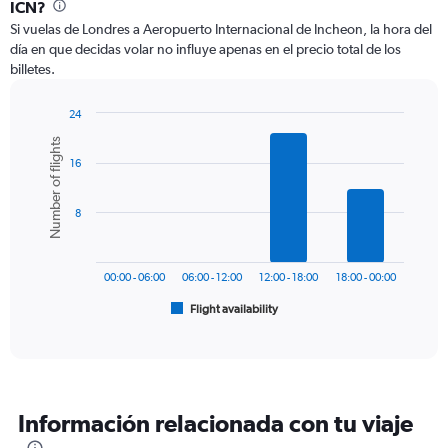
Range:
ICN?
12
Si vuelas de Londres a Aeropuerto Internacional de Incheon, la hora del
categories.
día en que decidas volar no influye apenas en el precio total de los
The
billetes.
chart
has
1
24
Y
Bar
Chart
Number of flights
graphic.
chart
axis
16
with
displaying
6
values.
bars.
Range:
8
0
The
to
chart
1200.
has
00:00 - 06:00
06:00 - 12:00
12:00 - 18:00
18:00 - 00:00
1
Flight availability
X
End
of
axis
interactive
displaying
chart
categories.
Range:
6
Información relacionada con tu viaje
categories.
The