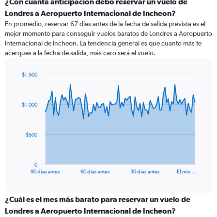
¿Con cuánta anticipación debo reservar un vuelo de
Londres a Aeropuerto Internacional de Incheon?
En promedio, reservar 67 días antes de la fecha de salida prevista es el
mejor momento para conseguir vuelos baratos de Londres a Aeropuerto
Internacional de Incheon. La tendencia general es que cuanto más te
acerques a la fecha de salida, más caro será el vuelo.
$1.500
Chart
Chart
graphic.
with
91
$1.000
data
points.
The
$500
chart
has
1
0
X
End
90 días antes
60 días antes
30 días antes
El mis…
of
axis
interactive
displaying
chart
categories.
¿Cuál es el mes más barato para reservar un vuelo de
Range:
Londres a Aeropuerto Internacional de Incheon?
91