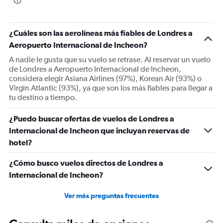
chart
has
1
¿Cuáles son las aerolíneas más fiables de Londres a
Y
Aeropuerto Internacional de Incheon?
axis
displaying
A nadie le gusta que su vuelo se retrase. Al reservar un vuelo
Number
de Londres a Aeropuerto Internacional de Incheon,
of
considera elegir Asiana Airlines (97%), Korean Air (93%) o
flights.
Virgin Atlantic (93%), ya que son los más fiables para llegar a
Range:
tu destino a tiempo.
0
to
¿Puedo buscar ofertas de vuelos de Londres a
24.
Internacional de Incheon que incluyan reservas de
hotel?
¿Cómo busco vuelos directos de Londres a
Internacional de Incheon?
Ver más preguntas frecuentes