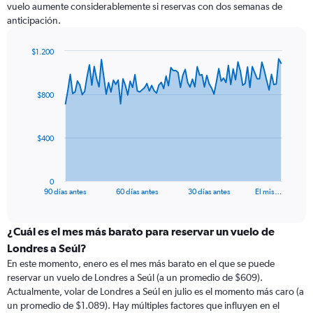
vuelo aumente considerablemente si reservas con dos semanas de
anticipación.
$1.200
Chart
Chart
graphic.
with
91
$800
data
points.
The
$400
chart
has
1
0
X
End
90 días antes
60 días antes
30 días antes
El mis…
of
axis
interactive
displaying
chart
categories.
¿Cuál es el mes más barato para reservar un vuelo de
Range:
Londres a Seúl?
91
En este momento, enero es el mes más barato en el que se puede
categories.
reservar un vuelo de Londres a Seúl (a un promedio de $609).
The
Actualmente, volar de Londres a Seúl en julio es el momento más caro (a
chart
un promedio de $1.089). Hay múltiples factores que influyen en el
has