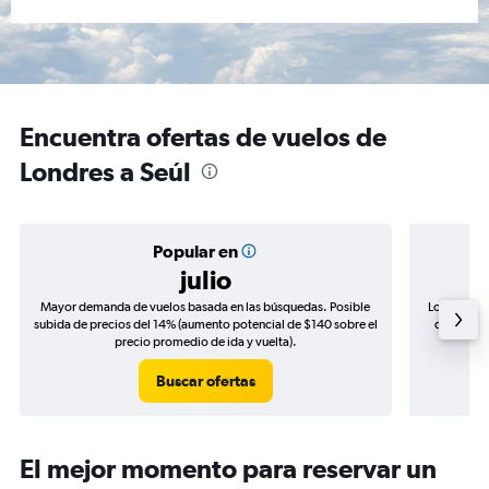
Encuentra ofertas de vuelos de
Londres a Seúl
Popular en
julio
Mayor demanda de vuelos basada en las búsquedas. Posible
Los precio
subida de precios del 14% (aumento potencial de $140 sobre el
de precios
precio promedio de ida y vuelta).
Buscar ofertas
El mejor momento para reservar un