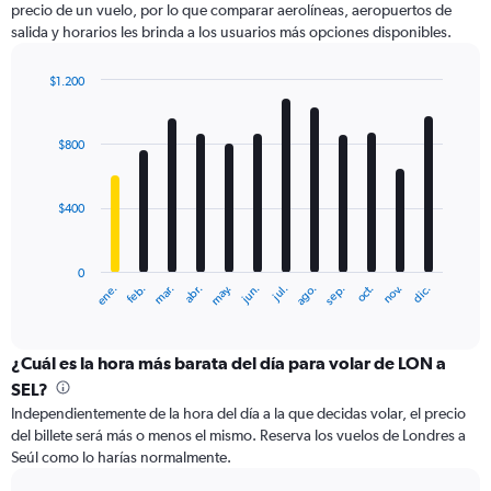
precio de un vuelo, por lo que comparar aerolíneas, aeropuertos de
1
salida y horarios les brinda a los usuarios más opciones disponibles.
Y
axis
displaying
$1.200
values.
Bar
Chart
Range:
graphic.
chart
with
0
$800
12
to
bars.
1200.
$400
The
chart
has
0
1
ene.
feb.
mar.
abr.
may.
jun.
jul.
ago.
sep.
oct.
nov.
dic.
X
End
of
axis
interactive
displaying
chart
categories.
¿Cuál es la hora más barata del día para volar de LON a
Range:
SEL?
12
Independientemente de la hora del día a la que decidas volar, el precio
categories.
del billete será más o menos el mismo. Reserva los vuelos de Londres a
The
Seúl como lo harías normalmente.
chart
has