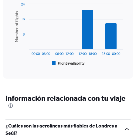
1
24
Y
Bar
Chart
Number of flights
graphic.
chart
axis
16
with
displaying
6
values.
bars.
Range:
8
0
The
to
chart
1200.
has
00:00 - 06:00
06:00 - 12:00
12:00 - 18:00
18:00 - 00:00
1
Flight availability
X
End
of
axis
interactive
displaying
chart
categories.
Range:
6
Información relacionada con tu viaje
categories.
The
chart
has
1
¿Cuáles son las aerolíneas más fiables de Londres a
Y
Seúl?
axis