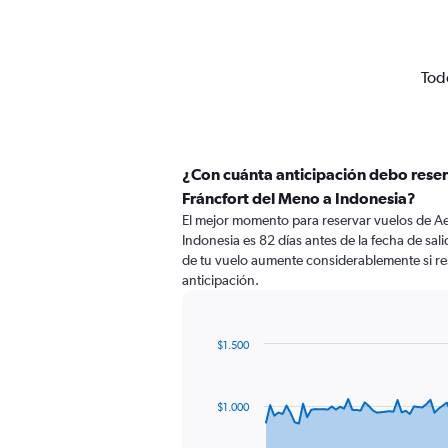
Todo
¿Con cuánta anticipación debo rese
Fráncfort del Meno a Indonesia?
El mejor momento para reservar vuelos de A
Indonesia es 82 días antes de la fecha de sal
de tu vuelo aumente considerablemente si r
anticipación.
$1.500
Chart
Chart
graphic.
with
91
$1.000
data
points.