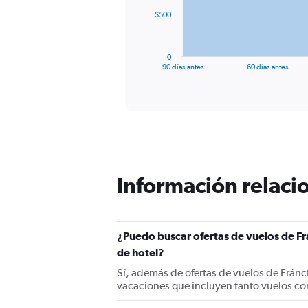
The
$500
chart
has
1
0
X
End
90 días antes
60 días antes
of
axis
interactive
displaying
chart
categories.
Range:
91
categories.
The
chart
Información relacio
has
1
Y
axis
displaying
¿Puedo buscar ofertas de vuelos de Fr
values.
de hotel?
Range:
Sí, además de ofertas de vuelos de Fránc
0
vacaciones que incluyen tanto vuelos co
to
1500.