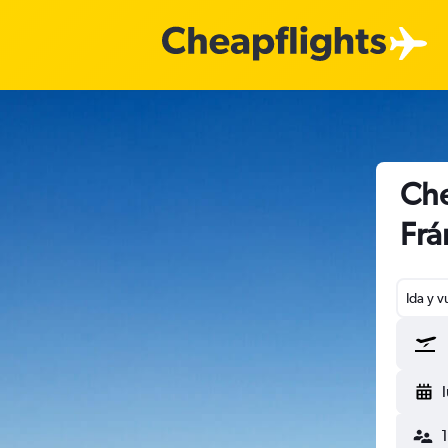
Che
Frá
Ida y v