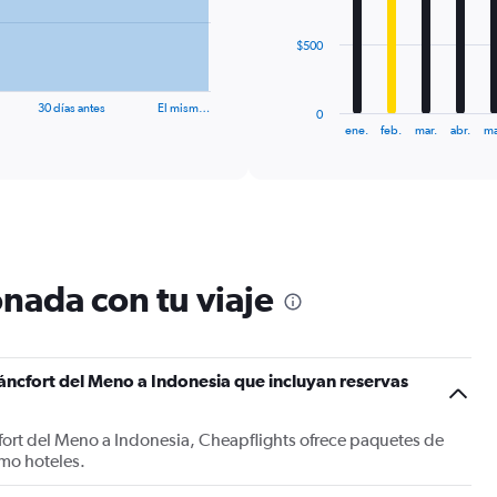
The
$500
chart
has
1
30 días antes
El mism…
0
X
End
ene.
feb.
mar.
abr.
ma
of
axis
interactive
displaying
chart
categories.
Range:
12
categories.
The
nada con tu viaje
chart
has
1
Y
áncfort del Meno a Indonesia que incluyan reservas
axis
displaying
values.
fort del Meno a Indonesia, Cheapflights ofrece paquetes de
Range:
mo hoteles.
0
to