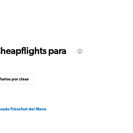
Cheapflights para
Vuelos por clase
desde Fráncfort del Meno