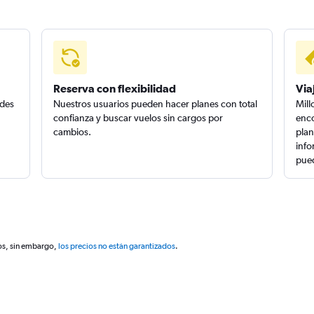
Reserva con flexibilidad
Via
edes
Nuestros usuarios pueden hacer planes con total
Mill
confianza y buscar vuelos sin cargos por
enco
cambios.
plan
info
pued
os, sin embargo,
los precios no están garantizados
.