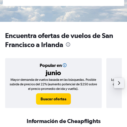
Encuentra ofertas de vuelos de San
Francisco a Irlanda
Popular en
junio
Mayor demanda de vuelos basada en las búsquedas. Posible
Los precio
subida de precios del 22% (aumento potencial de $250 sobre
de precios
el precio promedio de ida y vuelta).
Buscar ofertas
Información de Cheapflights