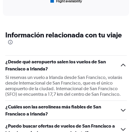
Flight availability
X
End
of
axis
interactive
displaying
chart
categories.
Range:
6
Información relacionada con tu viaje
categories.
The
chart
has
1
¿Desde qué aeropuerto salen los vuelos de San
Y
Francisco a Irlanda?
axis
displaying
Si reservas un vuelo a Irlanda desde San Francisco, volarás
Number
desde Internacional de San Francisco, que es el único
of
aeropuerto de la ciudad. Internacional de San Francisco
flights.
(SFO) se encuentra a 17,7 km del centro de San Francisco.
Range:
0
¿Cuáles son las aerolíneas más fiables de San
to
Francisco a Irlanda?
30.
¿Puedo buscar ofertas de vuelos de San Francisco a