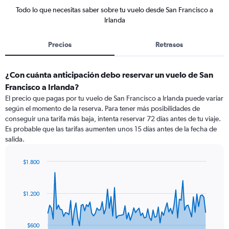
Todo lo que necesitas saber sobre tu vuelo desde San Francisco a
Irlanda
Precios
Retrasos
¿Con cuánta anticipación debo reservar un vuelo de San
Francisco a Irlanda?
El precio que pagas por tu vuelo de San Francisco a Irlanda puede variar
según el momento de la reserva. Para tener más posibilidades de
conseguir una tarifa más baja, intenta reservar 72 días antes de tu viaje.
Es probable que las tarifas aumenten unos 15 días antes de la fecha de
salida.
$1.800
Chart
Chart
graphic.
with
91
$1.200
data
points.
The
$600