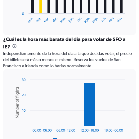
chart
has
0
1
ene.
feb.
mar.
abr.
may.
jun.
jul.
ago.
sep.
oct.
nov.
dic.
X
End
of
axis
interactive
displaying
chart
categories.
¿Cuál es la hora más barata del día para volar de SFO a
Range:
IE?
12
Independientemente de la hora del día a la que decidas volar, el precio
categories.
del billete será más o menos el mismo. Reserva los vuelos de San
The
Francisco a Irlanda como lo harías normalmente.
chart
has
1
30
Y
Bar
Chart
Number of flights
graphic.
chart
axis
20
with
displaying
6
values.
bars.
Range:
10
0
The
to
chart
1500.
has
00:00 - 06:00
06:00 - 12:00
12:00 - 18:00
18:00 - 00:00
1