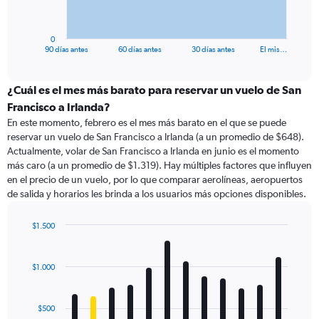
chart
has
1
0
X
End
90 días antes
60 días antes
30 días antes
El mis…
of
axis
interactive
displaying
chart
categories.
¿Cuál es el mes más barato para reservar un vuelo de San
Range:
Francisco a Irlanda?
91
En este momento, febrero es el mes más barato en el que se puede
categories.
reservar un vuelo de San Francisco a Irlanda (a un promedio de $648).
The
Actualmente, volar de San Francisco a Irlanda en junio es el momento
chart
más caro (a un promedio de $1.319). Hay múltiples factores que influyen
has
en el precio de un vuelo, por lo que comparar aerolíneas, aeropuertos
1
de salida y horarios les brinda a los usuarios más opciones disponibles.
Y
axis
displaying
$1.500
values.
Bar
Chart
Range:
graphic.
chart
with
0
$1.000
12
to
bars.
1800.
$500
The