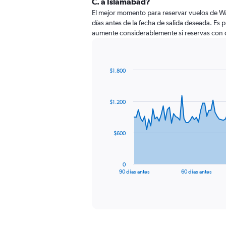
C. a Islamabad?
El mejor momento para reservar vuelos de W
días antes de la fecha de salida deseada. Es 
aumente considerablemente si reservas con 
$1.800
Chart
Chart
graphic.
with
91
$1.200
data
points.
The
$600
chart
has
1
0
X
End
90 días antes
60 días antes
of
axis
interactive
displaying
chart
categories.
Range:
91