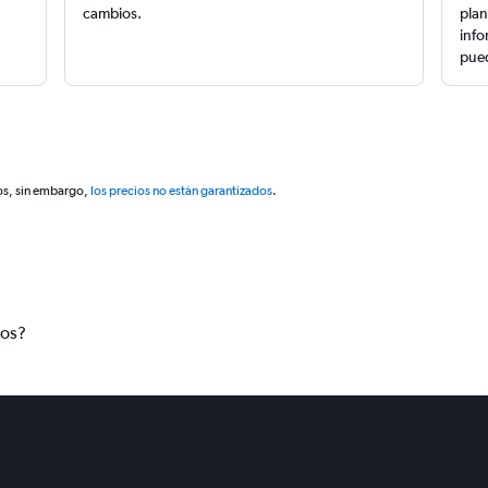
cambios.
plan
info
pued
os, sin embargo,
los precios no están garantizados
.
tos?