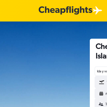
Che
Isl
Ida y v