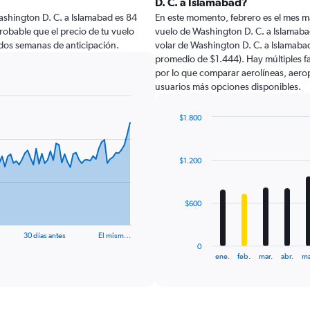
D. C. a Islamabad?
ashington D. C. a Islamabad es 84
En este momento, febrero es el mes m
probable que el precio de tu vuelo
vuelo de Washington D. C. a Islamab
dos semanas de anticipación.
volar de Washington D. C. a Islamaba
promedio de $1.444). Hay múltiples fa
por lo que comparar aerolíneas, aeropu
usuarios más opciones disponibles.
$1.800
Bar
Chart
graphic.
chart
with
$1.200
12
bars.
The
$600
chart
has
30 días antes
El mism…
1
0
X
End
ene.
feb.
mar.
abr.
ma
of
axis
interactive
displaying
chart
categories.
Range: