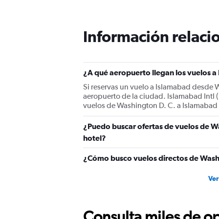
categories.
The
chart
has
Información relacio
1
Y
axis
displaying
¿A qué aeropuerto llegan los vuelos 
values.
Range:
Si reservas un vuelo a Islamabad desde W
0
aeropuerto de la ciudad. Islamabad Intl 
to
vuelos de Washington D. C. a Islamabad In
1800.
¿Puedo buscar ofertas de vuelos de Wa
hotel?
¿Cómo busco vuelos directos de Wash
Ver
Consulta miles de op