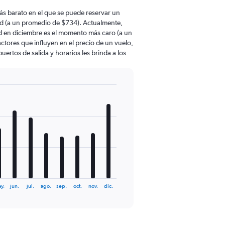
ás barato en el que se puede reservar un
ad (a un promedio de $734). Actualmente,
d en diciembre es el momento más caro (a un
ctores que influyen en el precio de un vuelo,
ertos de salida y horarios les brinda a los
y.
jun.
jul.
ago.
sep.
oct.
nov.
dic.