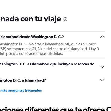
12
categories.
The
nada con tu viaje
chart
has
1
Y
a Islamabad desde Washington D. C.?
axis
displaying
ashington D. C., volarás a Islamabad Intl, que es el único
values.
(ISB) se encuentra a 31,8 km del centro de Islamabad. Hay 0
Range:
tl por día con 0 aerolíneas distintas.
0
to
shington D. C. a Islamabad que incluyan reservas de
1800.
ington D. C. a Islamabad?
 más preguntas frecuentes
ciones diferentes que te ofrece 