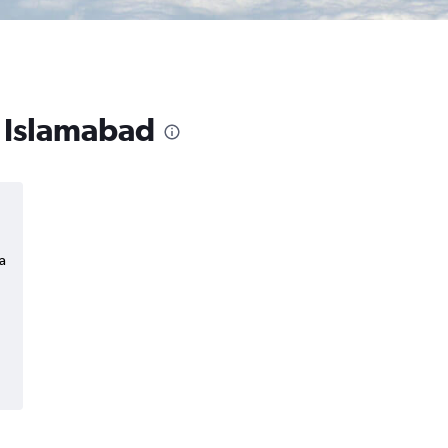
a Islamabad
a