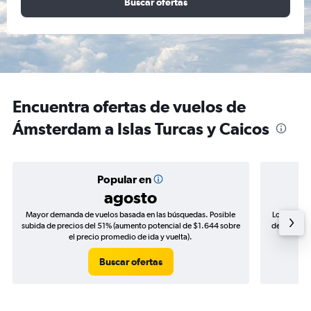
Buscar ofertas
Encuentra ofertas de vuelos de
Ámsterdam a Islas Turcas y Caicos
Popular en
agosto
Mayor demanda de vuelos basada en las búsquedas. Posible
Los precio
subida de precios del 51% (aumento potencial de $1.644 sobre
de precios 
el precio promedio de ida y vuelta).
Buscar ofertas