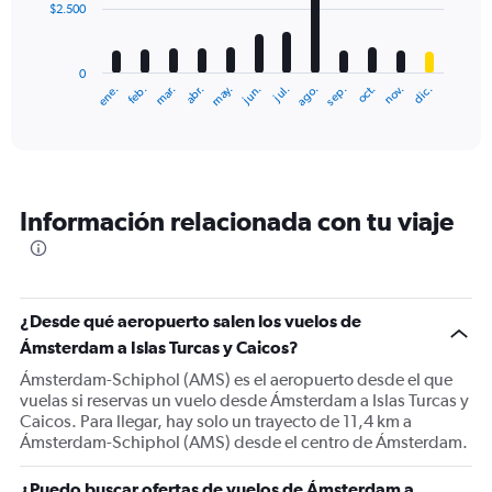
$2.500
The
chart
has
0
1
ene.
abr.
jul.
oct.
mar.
jun.
sep.
dic.
feb.
may.
ago.
nov.
X
End
of
axis
interactive
displaying
chart
categories.
Range:
12
Información relacionada con tu viaje
categories.
The
chart
has
1
¿Desde qué aeropuerto salen los vuelos de
Y
Ámsterdam a Islas Turcas y Caicos?
axis
displaying
Ámsterdam-Schiphol (AMS) es el aeropuerto desde el que
values.
vuelas si reservas un vuelo desde Ámsterdam a Islas Turcas y
Range:
Caicos. Para llegar, hay solo un trayecto de 11,4 km a
0
Ámsterdam-Schiphol (AMS) desde el centro de Ámsterdam.
to
7500.
¿Puedo buscar ofertas de vuelos de Ámsterdam a