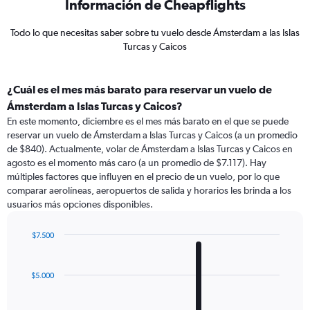
Información de Cheapflights
Todo lo que necesitas saber sobre tu vuelo desde Ámsterdam a las Islas
Turcas y Caicos
¿Cuál es el mes más barato para reservar un vuelo de
Ámsterdam a Islas Turcas y Caicos?
En este momento, diciembre es el mes más barato en el que se puede
reservar un vuelo de Ámsterdam a Islas Turcas y Caicos (a un promedio
de $840). Actualmente, volar de Ámsterdam a Islas Turcas y Caicos en
agosto es el momento más caro (a un promedio de $7.117). Hay
múltiples factores que influyen en el precio de un vuelo, por lo que
comparar aerolíneas, aeropuertos de salida y horarios les brinda a los
usuarios más opciones disponibles.
$7.500
Bar
Chart
graphic.
chart
with
$5.000
12
bars.