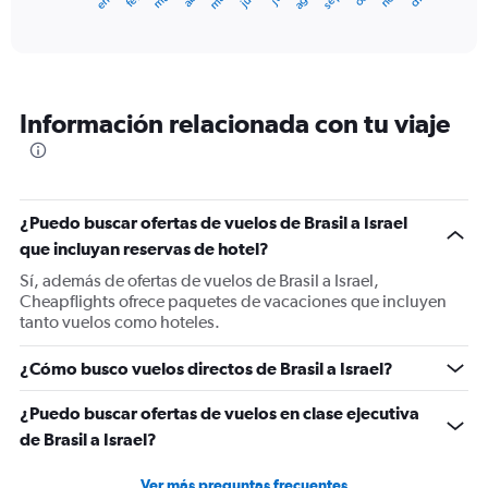
X
End
of
axis
interactive
displaying
chart
categories.
Range:
12
Información relacionada con tu viaje
categories.
The
chart
has
1
¿Puedo buscar ofertas de vuelos de Brasil a Israel
Y
que incluyan reservas de hotel?
axis
displaying
Sí, además de ofertas de vuelos de Brasil a Israel,
values.
Cheapflights ofrece paquetes de vacaciones que incluyen
Range:
tanto vuelos como hoteles.
0
to
¿Cómo busco vuelos directos de Brasil a Israel?
1500.
¿Puedo buscar ofertas de vuelos en clase ejecutiva
de Brasil a Israel?
Ver más preguntas frecuentes