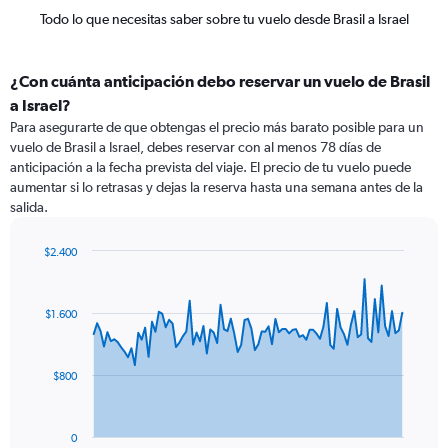
Todo lo que necesitas saber sobre tu vuelo desde Brasil a Israel
¿Con cuánta anticipación debo reservar un vuelo de Brasil
a Israel?
Para asegurarte de que obtengas el precio más barato posible para un
vuelo de Brasil a Israel, debes reservar con al menos 78 días de
anticipación a la fecha prevista del viaje. El precio de tu vuelo puede
aumentar si lo retrasas y dejas la reserva hasta una semana antes de la
salida.
$2.400
Chart
Chart
graphic.
with
91
$1.600
data
points.
The
$800
chart
has
1
0