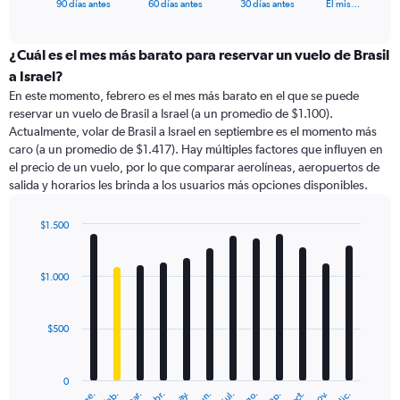
X
End
90 días antes
60 días antes
30 días antes
El mis…
of
axis
interactive
displaying
chart
categories.
¿Cuál es el mes más barato para reservar un vuelo de Brasil
Range:
a Israel?
91
En este momento, febrero es el mes más barato en el que se puede
categories.
reservar un vuelo de Brasil a Israel (a un promedio de $1.100).
The
Actualmente, volar de Brasil a Israel en septiembre es el momento más
chart
caro (a un promedio de $1.417). Hay múltiples factores que influyen en
has
el precio de un vuelo, por lo que comparar aerolíneas, aeropuertos de
1
salida y horarios les brinda a los usuarios más opciones disponibles.
Y
axis
displaying
$1.500
values.
Bar
Chart
Range:
graphic.
chart
with
0
$1.000
12
to
bars.
2400.
$500
The
chart
has
0
1
ene.
feb.
mar.
abr.
may.
jun.
jul.
ago.
sep.
oct.
nov.
dic.