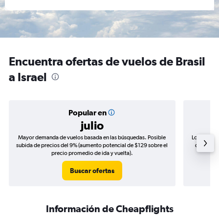
Encuentra ofertas de vuelos de Brasil
a Israel
Popular en
julio
Mayor demanda de vuelos basada en las búsquedas. Posible
Los precio
subida de precios del 9% (aumento potencial de $129 sobre el
de precio
precio promedio de ida y vuelta).
Buscar ofertas
Información de Cheapflights