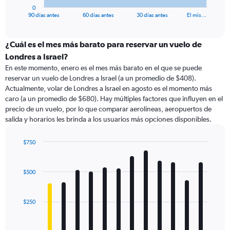
1
0
X
End
90 días antes
60 días antes
30 días antes
El mis…
of
axis
interactive
displaying
chart
categories.
¿Cuál es el mes más barato para reservar un vuelo de
Range:
Londres a Israel?
91
En este momento, enero es el mes más barato en el que se puede
categories.
reservar un vuelo de Londres a Israel (a un promedio de $408).
The
Actualmente, volar de Londres a Israel en agosto es el momento más
chart
caro (a un promedio de $680). Hay múltiples factores que influyen en el
has
precio de un vuelo, por lo que comparar aerolíneas, aeropuertos de
1
salida y horarios les brinda a los usuarios más opciones disponibles.
Y
axis
displaying
$750
values.
Bar
Chart
Range:
graphic.
chart
with
0
$500
12
to
bars.
750.
$250
The
chart
has