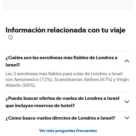
X
interactive
axis
chart
displaying
categories.
Range:
Información relacionada con tu viaje
6
categories.
The
chart
has
¿Cuáles son las aerolíneas más fiables de Londres a
2
Y
Israel?
axes
Las 3 aerolíneas más fiables para volar de Londres a Israel
displaying
son Aeromexico (72%), Scandinavian Airlines (67%) y Virgin
Avg.
Atlantic (66%).
Price
and
¿Puedo buscar ofertas de vuelos de Londres a Israel
Number
of
que incluyan reservas de hotel?
flights.
¿Cómo busco vuelos directos de Londres a Israel?
Ver más preguntas frecuentes