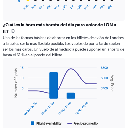
0
1
ene.
abr.
jul.
oct.
mar.
jun.
sep.
dic.
feb.
may.
ago.
nov.
X
End
of
axis
interactive
displaying
chart
categories.
¿Cuál es la hora más barata del día para volar de LON a
Range:
IL?
12
Una de las formas básicas de ahorrar en los billetes de avión de Londres
categories.
a Israel es ser lo más flexible posible. Los vuelos de por la tarde suelen
The
ser los más caros. Un vuelo de al mediodía puede suponer un ahorro de
chart
hasta el 61 % en el precio del billete.
has
1
Y
15
$800
Number of flights
axis
Combination
Chart
Avg. Price
graphic.
chart
displaying
10
$600
with
values.
2
5
$400
Range:
data
0
series.
to
00:00 - 06:00
06:00 - 12:00
12:00 - 18:00
18:00 - 00:00
750.
The
chart
has
1
Flight availability
Precio promedio
End
of