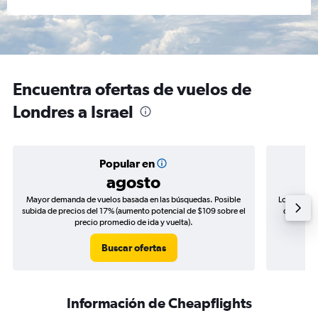
Encuentra ofertas de vuelos de
Londres a Israel
Popular en
agosto
Mayor demanda de vuelos basada en las búsquedas. Posible
Los precio
subida de precios del 17% (aumento potencial de $109 sobre el
de precio
precio promedio de ida y vuelta).
Buscar ofertas
Información de Cheapflights