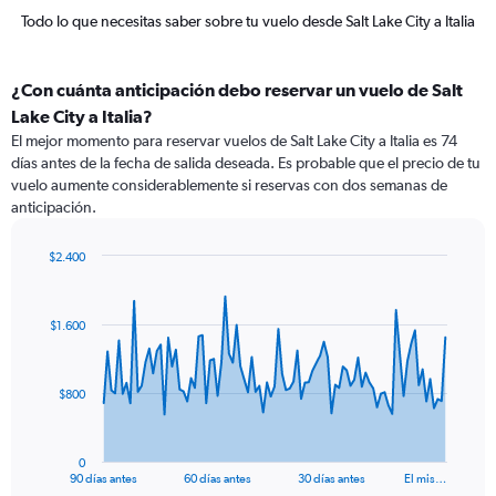
Todo lo que necesitas saber sobre tu vuelo desde Salt Lake City a Italia
¿Con cuánta anticipación debo reservar un vuelo de Salt
Lake City a Italia?
El mejor momento para reservar vuelos de Salt Lake City a Italia es 74
días antes de la fecha de salida deseada. Es probable que el precio de tu
vuelo aumente considerablemente si reservas con dos semanas de
anticipación.
$2.400
Chart
Chart
graphic.
with
91
$1.600
data
points.
The
$800
chart
has
1
0
X
End
90 días antes
60 días antes
30 días antes
El mis…
of