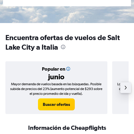
Encuentra ofertas de vuelos de Salt
Lake City a Italia
Popular en
junio
Mayor demanda de vuelos basada en las búsquedas. Posible
Los precio
subida de precios del 23% (aumento potencial de $293 sobre
de precios
el precio promedio de ida y vuelta).
Buscar ofertas
Información de Cheapflights