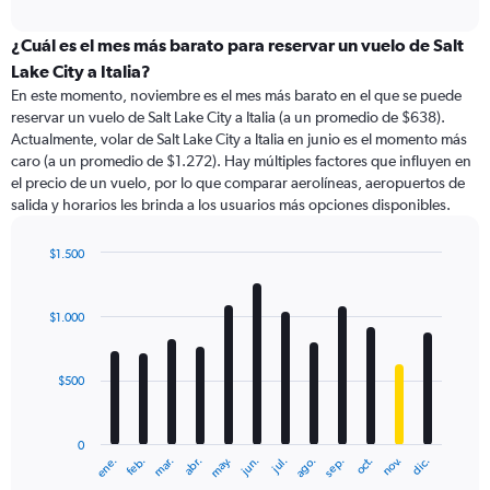
axis
interactive
displaying
chart
categories.
¿Cuál es el mes más barato para reservar un vuelo de Salt
Range:
Lake City a Italia?
91
En este momento, noviembre es el mes más barato en el que se puede
categories.
reservar un vuelo de Salt Lake City a Italia (a un promedio de $638).
The
Actualmente, volar de Salt Lake City a Italia en junio es el momento más
chart
caro (a un promedio de $1.272). Hay múltiples factores que influyen en
has
el precio de un vuelo, por lo que comparar aerolíneas, aeropuertos de
1
salida y horarios les brinda a los usuarios más opciones disponibles.
Y
axis
displaying
$1.500
values.
Bar
Chart
Range:
graphic.
chart
with
0
$1.000
12
to
bars.
2400.
$500
The
chart
has
0
1
ene.
feb.
mar.
abr.
may.
jun.
jul.
ago.
sep.
oct.
nov.
dic.
X
End
of