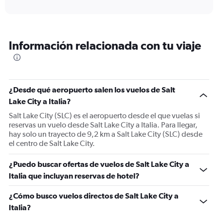
axis
interactive
displaying
chart
categories.
Range:
12
Información relacionada con tu viaje
categories.
The
chart
has
1
¿Desde qué aeropuerto salen los vuelos de Salt
Y
Lake City a Italia?
axis
displaying
Salt Lake City (SLC) es el aeropuerto desde el que vuelas si
values.
reservas un vuelo desde Salt Lake City a Italia. Para llegar,
Range:
hay solo un trayecto de 9,2 km a Salt Lake City (SLC) desde
0
el centro de Salt Lake City.
to
1500.
¿Puedo buscar ofertas de vuelos de Salt Lake City a
Italia que incluyan reservas de hotel?
¿Cómo busco vuelos directos de Salt Lake City a
Italia?