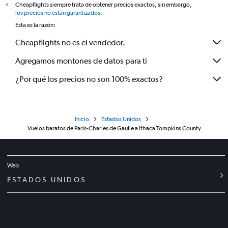
Cheapflights siempre trata de obtener precios exactos, sin embargo,
*
los precios no están garantizados
.
Esta es la razón:
Cheapflights no es el vendedor.
Agregamos montones de datos para ti
¿Por qué los precios no son 100% exactos?
Inicio
Estados Unidos
Vuelos baratos de París-Charles de Gaulle a Ithaca Tompkins County
Web
ESTADOS UNIDOS