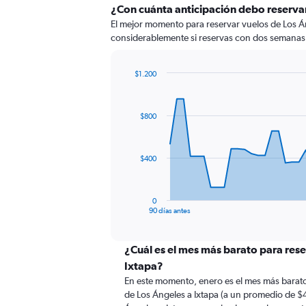
¿Con cuánta anticipación debo reservar
El mejor momento para reservar vuelos de Los Án
considerablemente si reservas con dos semanas 
$1.200
Chart
Chart
graphic.
with
91
$800
data
points.
The
$400
chart
has
1
0
X
End
90 días antes
of
axis
interactive
displaying
chart
categories.
¿Cuál es el mes más barato para rese
Range:
Ixtapa?
91
En este momento, enero es el mes más barato
categories.
de Los Ángeles a Ixtapa (a un promedio de $
The