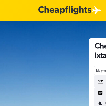
Che
Ixt
Ida y v