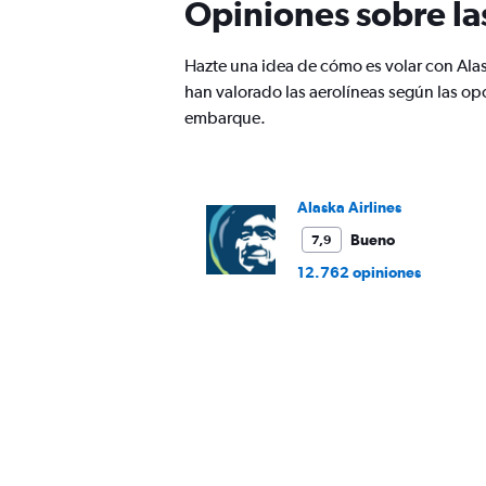
Opiniones sobre la
chart
has
1
Hazte una idea de cómo es volar con Alas
Y
han valorado las aerolíneas según las op
axis
displaying
embarque.
values.
Range:
0
to
Alaska Airlines
750.
Bueno
7,9
12.762 opiniones