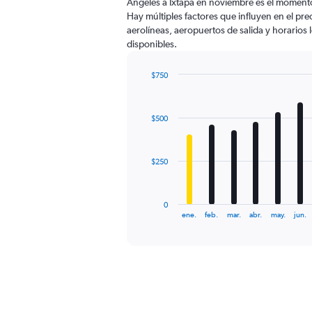
Ángeles a Ixtapa en noviembre es el moment
chart
Hay múltiples factores que influyen en el pr
has
aerolíneas, aeropuertos de salida y horarios 
1
disponibles.
Y
axis
displaying
$750
values.
Bar
Chart
Range:
graphic.
chart
with
0
$500
12
to
bars.
1200.
The
$250
chart
has
1
0
X
End
ene.
feb.
mar.
abr.
may.
jun.
of
axis
interactive
displaying
chart
categories.
Range:
12
categories.
The