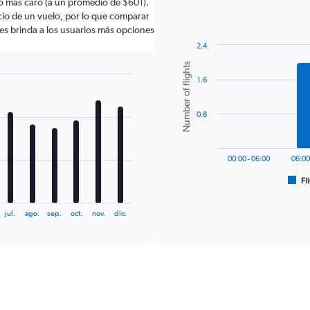
o más caro (a un promedio de $601).
ecio de un vuelo, por lo que comparar
les brinda a los usuarios más opciones
2.4
Bar
Chart
Number of flights
graphic.
chart
1.6
with
6
bars.
0.8
The
chart
has
00:00 - 06:00
06:00
1
Fl
X
End
of
axis
interactive
displaying
chart
jul.
ago.
sep.
oct.
nov.
dic.
categories.
Range:
6
categories.
The
chart
has