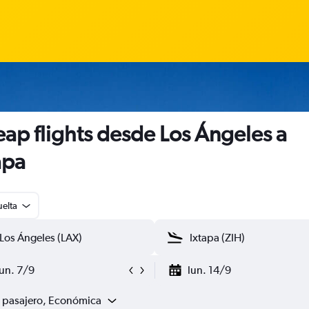
ap flights desde Los Ángeles a
apa
uelta
lun. 7/9
lun. 14/9
1 pasajero, Económica