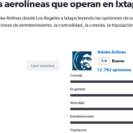
s aerolíneas que operan en Ixt
1
Y
axis
ka Airlines desde Los Ángeles a Ixtapa leyendo las opiniones de u
displaying
Number
ciones de entretenimiento, la comodidad, la comida, la tripulación
of
flights.
Range:
0
Alaska Airlines
to
2.4.
Bueno
7,9
Leer reseñas
12.762 opiniones
Comida
En general
Abordaje
Entretenimiento
Tripulación