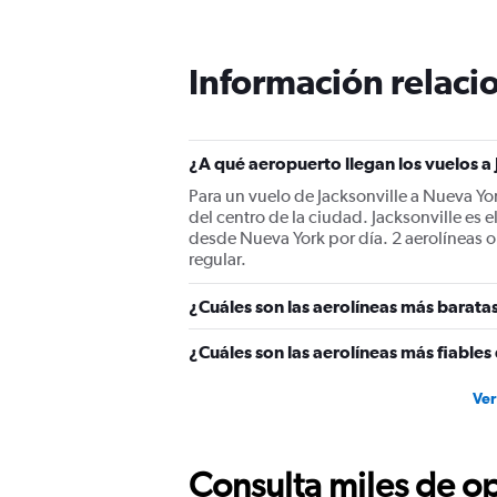
12
categories.
The
Información relacio
chart
has
1
Y
¿A qué aeropuerto llegan los vuelos a
axis
displaying
Para un vuelo de Jacksonville a Nueva York
values.
del centro de la ciudad. Jacksonville es 
Range:
desde Nueva York por día. 2 aerolíneas 
0
regular.
to
450.
¿Cuáles son las aerolíneas más baratas
¿Cuáles son las aerolíneas más fiables
Ver
Consulta miles de op