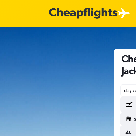
Che
Jac
Ida y v