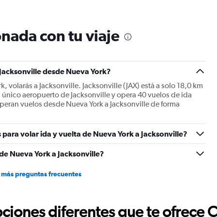
categories.
The
chart
nada con tu viaje
has
2
Y
axes
displaying
 Jacksonville desde Nueva York?
Avg.
, volarás a Jacksonville. Jacksonville (JAX) está a solo 18,0 km
Price
el único aeropuerto de Jacksonville y opera 40 vuelos de ida
and
operan vuelos desde Nueva York a Jacksonville de forma
Number
of
flights.
 para volar ida y vuelta de Nueva York a Jacksonville?
 de Nueva York a Jacksonville?
 más preguntas frecuentes
ciones diferentes que te ofrece 