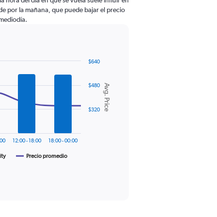
la hora del día en que se vuela suele influir en
de por la mañana, que puede bajar el precio
 mediodía.
$640
$480
Avg. Price
$320
:00
12:00 - 18:00
18:00 - 00:00
ity
Precio promedio