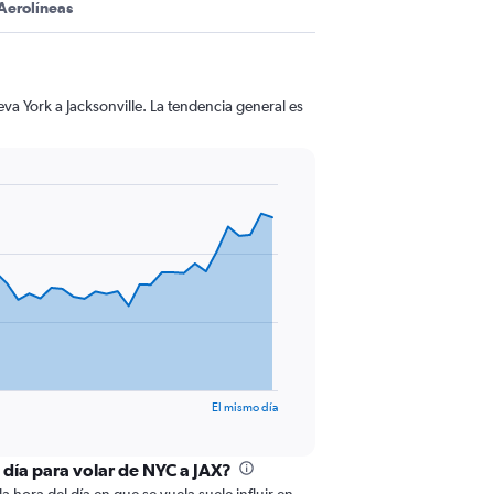
Aerolíneas
va York a Jacksonville. La tendencia general es
El mismo día
l día para volar de NYC a JAX?