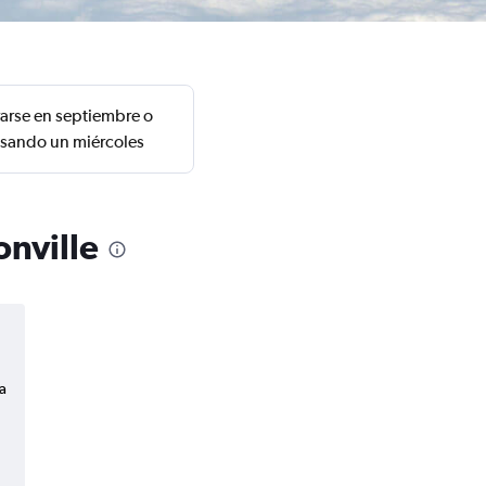
rarse en septiembre o
resando un miércoles
onville
a