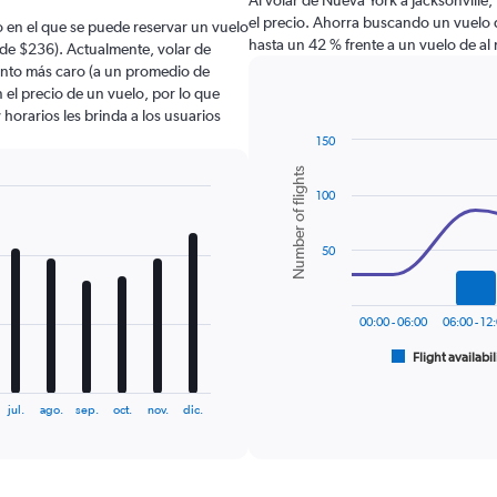
Al volar de Nueva York a Jacksonville, 
el precio. Ahorra buscando un vuelo 
 en el que se puede reservar un vuelo
hasta un 42 % frente a un vuelo de al
 de $236). Actualmente, volar de
mento más caro (a un promedio de
 el precio de un vuelo, por lo que
horarios les brinda a los usuarios
150
Combination
Chart
Number of flights
graphic.
chart
100
with
2
data
series.
50
The
chart
00:00 - 06:00
06:00 - 12
has
1
Flight availabil
End
of
X
interactive
axis
chart
jul.
ago.
sep.
oct.
nov.
dic.
displaying
categories.
Range:
6