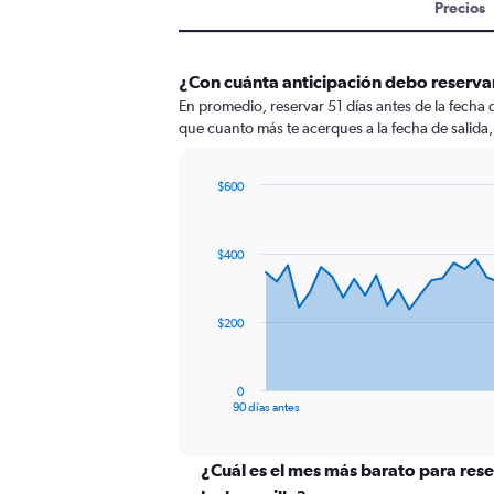
Precios
¿Con cuánta anticipación debo reservar
En promedio, reservar 51 días antes de la fecha 
que cuanto más te acerques a la fecha de salida,
$600
Chart
Chart
graphic.
with
91
$400
data
points.
The
$200
chart
has
1
0
X
End
90 días antes
of
axis
interactive
displaying
chart
categories.
¿Cuál es el mes más barato para res
Range: