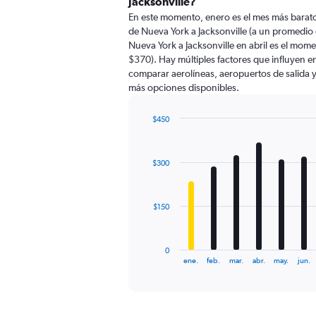
Jacksonville?
91
En este momento, enero es el mes más barato
categories.
de Nueva York a Jacksonville (a un promedio
The
Nueva York a Jacksonville en abril es el mo
chart
$370). Hay múltiples factores que influyen en
has
comparar aerolíneas, aeropuertos de salida y 
1
más opciones disponibles.
Y
axis
displaying
$450
values.
Bar
Chart
Range:
graphic.
chart
with
0
$300
12
to
bars.
600.
The
$150
chart
has
1
0
X
End
ene.
feb.
mar.
abr.
may.
jun.
of
axis
interactive
displaying
chart
categories.
Range: