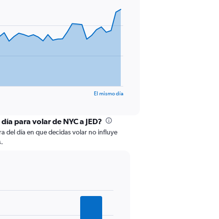
El mismo día
 día para volar de NYC a JED?
ra del día en que decidas volar no influye
s.