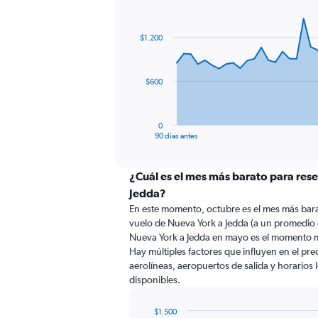
Chart
Chart
graphic.
with
91
$1.200
data
points.
The
$600
chart
has
1
0
X
End
90 días antes
of
axis
interactive
displaying
chart
categories.
¿Cuál es el mes más barato para res
Range:
Jedda?
91
En este momento, octubre es el mes más bara
categories.
vuelo de Nueva York a Jedda (a un promedio 
The
Nueva York a Jedda en mayo es el momento m
chart
Hay múltiples factores que influyen en el pr
has
aerolíneas, aeropuertos de salida y horarios 
1
disponibles.
Y
axis
displaying
$1.500