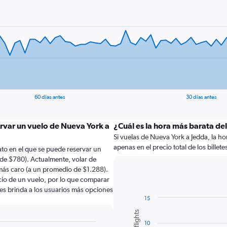
60 días antes
30 días antes
ervar un vuelo de Nueva York a
¿Cuál es la hora más barata del
Si vuelas de Nueva York a Jedda, la ho
apenas en el precio total de los billete
to en el que se puede reservar un
de $780). Actualmente, volar de
ás caro (a un promedio de $1.288).
ecio de un vuelo, por lo que comparar
les brinda a los usuarios más opciones
15
Bar
Chart
graphic.
chart
10
with