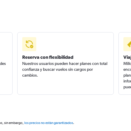
Reserva con flexibilidad
Via
edes
Nuestros usuarios pueden hacer planes con total
Mill
confianza y buscar vuelos sin cargos por
enco
cambios.
plan
info
pued
os, sin embargo,
los precios no están garantizados
.