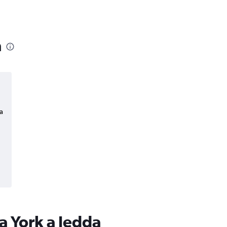
a
a
a York a Jedda