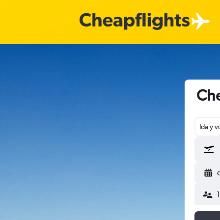
Che
Ida y v