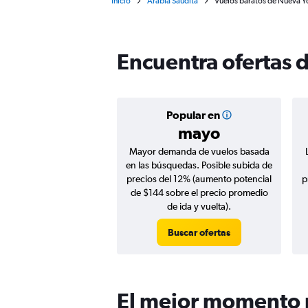
Inicio
Arabia Saudita
Vuelos baratos de Nueva Yo
Encuentra ofertas 
Popular en
mayo
Mayor demanda de vuelos basada
en las búsquedas. Posible subida de
precios del 12% (aumento potencial
p
de $144 sobre el precio promedio
de ida y vuelta).
Buscar ofertas
El mejor momento p