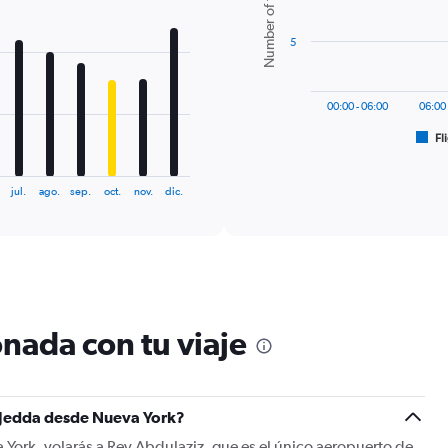
Number of flights
6
bars.
5
The
chart
has
00:00 - 06:00
06:00 
1
Fl
X
End
of
axis
interactive
displaying
chart
jul.
ago.
sep.
oct.
nov.
dic.
categories.
Range:
6
categories.
The
chart
has
1
nada con tu viaje
Y
axis
displaying
Number
a Jedda desde Nueva York?
of
flights.
 York, volarás a Rey Abdulaziz, que es el único aeropuerto de