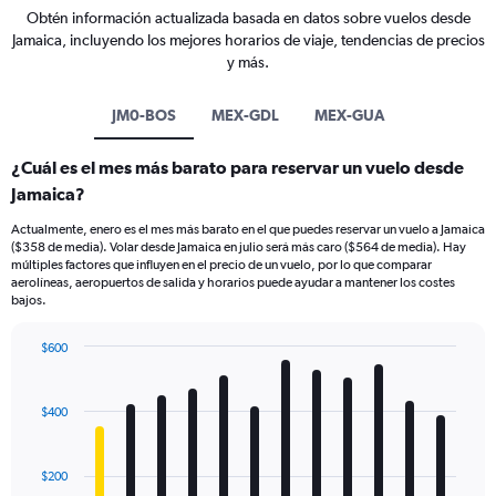
Obtén información actualizada basada en datos sobre vuelos desde
Jamaica, incluyendo los mejores horarios de viaje, tendencias de precios
y más.
JM0-BOS
MEX-GDL
MEX-GUA
¿Cuál es el mes más barato para reservar un vuelo desde
Jamaica?
Actualmente, enero es el mes más barato en el que puedes reservar un vuelo a Jamaica
($358 de media). Volar desde Jamaica en julio será más caro ($564 de media). Hay
múltiples factores que influyen en el precio de un vuelo, por lo que comparar
aerolíneas, aeropuertos de salida y horarios puede ayudar a mantener los costes
bajos.
$600
Bar
Chart
graphic.
chart
with
$400
12
bars.
$200
The