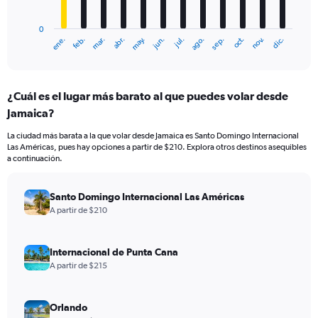
chart
has
0
1
ene.
feb.
mar.
abr.
may.
jun.
jul.
ago.
sep.
oct.
nov.
dic.
X
End
of
axis
interactive
displaying
chart
categories.
¿Cuál es el lugar más barato al que puedes volar desde
Range:
Jamaica?
12
categories.
La ciudad más barata a la que volar desde Jamaica es Santo Domingo Internacional
The
Las Américas, pues hay opciones a partir de $210. Explora otros destinos asequibles
chart
a continuación.
has
1
Y
Santo Domingo Internacional Las Américas
axis
A partir de $210
displaying
values.
Range:
Internacional de Punta Cana
0
A partir de $215
to
600.
Orlando