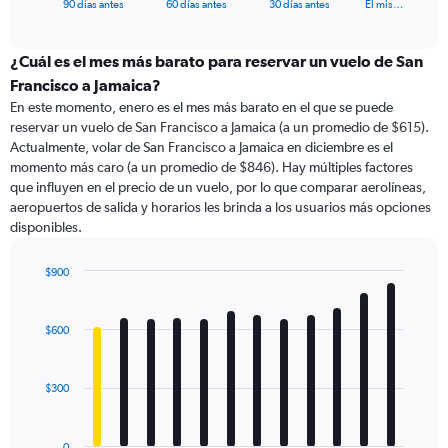
X
End
90 días antes
60 días antes
30 días antes
El mis…
of
axis
interactive
displaying
chart
categories.
¿Cuál es el mes más barato para reservar un vuelo de San
Range:
Francisco a Jamaica?
91
En este momento, enero es el mes más barato en el que se puede
categories.
reservar un vuelo de San Francisco a Jamaica (a un promedio de $615).
The
Actualmente, volar de San Francisco a Jamaica en diciembre es el
chart
momento más caro (a un promedio de $846). Hay múltiples factores
has
que influyen en el precio de un vuelo, por lo que comparar aerolíneas,
1
aeropuertos de salida y horarios les brinda a los usuarios más opciones
Y
disponibles.
axis
displaying
values.
$900
Range:
Bar
Chart
0
graphic.
chart
with
to
$600
12
3000.
bars.
$300
The
chart
has
0