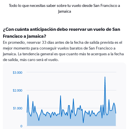
Todo lo que necesitas saber sobre tu vuelo desde San Francisco a
Jamaica
¿Con cuánta anticipación debo reservar un vuelo de San
Francisco a Jamaica?
En promedio, reservar 33 días antes de la fecha de salida prevista es el
mejor momento para conseguir vuelos baratos de San Francisco a
Jamaica. La tendencia general es que cuanto más te acerques a la fecha
de salida, más caro será el vuelo.
$3.000
Chart
Chart
graphic.
with
91
$2.000
data
points.
The
$1.000
chart
has
1
0