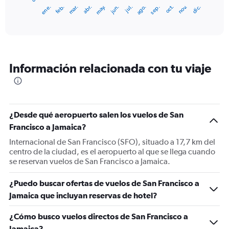
1
ene.
abr.
jul.
oct.
mar.
jun.
sep.
dic.
feb.
may.
ago.
nov.
X
End
of
axis
interactive
displaying
chart
categories.
Range:
12
Información relacionada con tu viaje
categories.
The
chart
has
1
¿Desde qué aeropuerto salen los vuelos de San
Y
Francisco a Jamaica?
axis
displaying
Internacional de San Francisco (SFO), situado a 17,7 km del
values.
centro de la ciudad, es el aeropuerto al que se llega cuando
Range:
se reservan vuelos de San Francisco a Jamaica.
0
to
¿Puedo buscar ofertas de vuelos de San Francisco a
900.
Jamaica que incluyan reservas de hotel?
¿Cómo busco vuelos directos de San Francisco a
Jamaica?