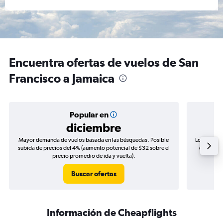
Encuentra ofertas de vuelos de San
Francisco a Jamaica
Popular en
diciembre
Mayor demanda de vuelos basada en las búsquedas. Posible
Los precio
subida de precios del 4% (aumento potencial de $32 sobre el
de precio
precio promedio de ida y vuelta).
Buscar ofertas
Información de Cheapflights