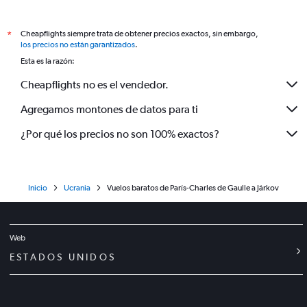
Cheapflights siempre trata de obtener precios exactos, sin embargo,
*
los precios no están garantizados
.
Esta es la razón:
Cheapflights no es el vendedor.
Agregamos montones de datos para ti
¿Por qué los precios no son 100% exactos?
Inicio
Ucrania
Vuelos baratos de París-Charles de Gaulle a Járkov
Web
ESTADOS UNIDOS