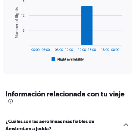
18
1
Bar
Chart
Number of flights
Y
graphic.
chart
axis
12
with
6
displaying
bars.
values.
6
Range:
The
0
chart
to
has
900.
00:00 - 06:00
06:00 - 12:00
12:00 - 18:00
18:00 - 00:00
1
Flight availability
X
End
of
axis
interactive
displaying
chart
categories.
Range:
6
Información relacionada con tu viaje
categories.
The
chart
has
1
¿Cuáles son las aerolíneas más fiables de
Y
Ámsterdam a Jedda?
axis
displaying