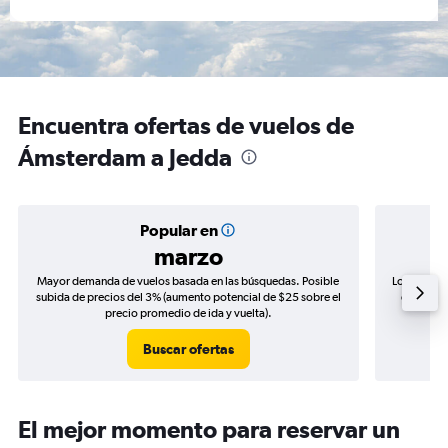
Encuentra ofertas de vuelos de
Ámsterdam a Jedda
Popular en
marzo
Mayor demanda de vuelos basada en las búsquedas. Posible
Los precio
subida de precios del 3% (aumento potencial de $25 sobre el
de precio
precio promedio de ida y vuelta).
Buscar ofertas
El mejor momento para reservar un