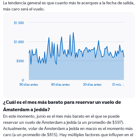
La tendencia general es que cuanto más te acerques a la fecha de salida,
más caro será el vuelo.
$1.500
Chart
Chart
graphic.
with
91
$1.000
data
points.
The
$500
chart
has
1
0
X
End
90 días antes
60 días antes
30 días antes
El mis…
of
axis
interactive
displaying
chart
categories.
¿Cuál es el mes más barato para reservar un vuelo de
Range:
Ámsterdam a Jedda?
91
En este momento, junio es el mes más barato en el que se puede
categories.
reservar un vuelo de Ámsterdam a Jedda (a un promedio de $597).
The
Actualmente, volar de Ámsterdam a Jedda en marzo es el momento más
chart
caro (a un promedio de $815). Hay múltiples factores que influyen en el
has