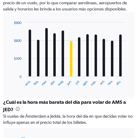
precio de un vuelo, por lo que comparar aerolíneas, aeropuertos de
1
salida y horarios les brinda a los usuarios más opciones disponibles.
Y
axis
displaying
$900
values.
Bar
Chart
Range:
graphic.
chart
with
0
$600
12
to
bars.
1500.
$300
The
chart
has
0
1
ene.
abr.
jul.
oct.
mar.
jun.
sep.
dic.
feb.
may.
ago.
nov.
X
End
of
axis
interactive
displaying
chart
categories.
¿Cuál es la hora más barata del día para volar de AMS a
Range:
JED?
12
Si vuelas de Ámsterdam a Jedda, la hora del día en que decidas volar no
categories.
influye apenas en el precio total de los billetes.
The
chart
has