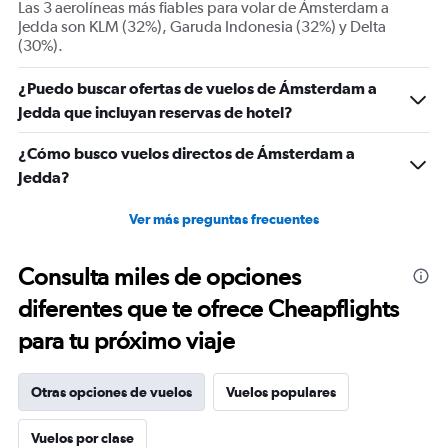
Las 3 aerolíneas más fiables para volar de Ámsterdam a
Number
Jedda son KLM (32%), Garuda Indonesia (32%) y Delta
of
(30%).
flights.
Range:
¿Puedo buscar ofertas de vuelos de Ámsterdam a
0
Jedda que incluyan reservas de hotel?
to
18.
¿Cómo busco vuelos directos de Ámsterdam a
Jedda?
Ver más preguntas frecuentes
Consulta miles de opciones
diferentes que te ofrece Cheapflights
para tu próximo viaje
Otras opciones de vuelos
Vuelos populares
Vuelos por clase