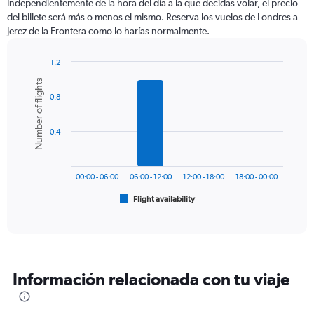
Independientemente de la hora del día a la que decidas volar, el precio
categories.
del billete será más o menos el mismo. Reserva los vuelos de Londres a
The
Jerez de la Frontera como lo harías normalmente.
chart
has
1
1.2
Y
Bar
Chart
Number of flights
graphic.
chart
axis
0.8
with
displaying
6
values.
bars.
Range:
0.4
0
The
to
chart
600.
has
00:00 - 06:00
06:00 - 12:00
12:00 - 18:00
18:00 - 00:00
1
Flight availability
X
End
of
axis
interactive
displaying
chart
categories.
Range:
6
Información relacionada con tu viaje
categories.
The
chart