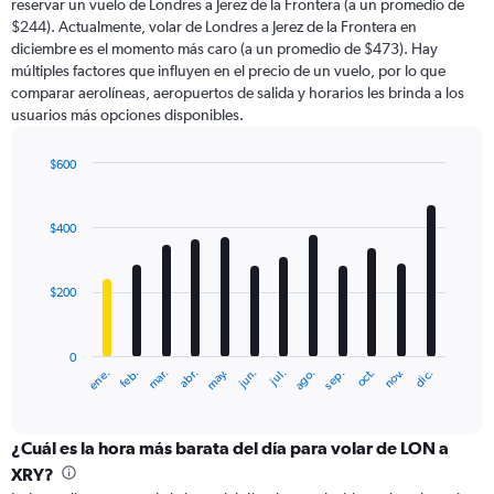
reservar un vuelo de Londres a Jerez de la Frontera (a un promedio de
The
$244). Actualmente, volar de Londres a Jerez de la Frontera en
chart
diciembre es el momento más caro (a un promedio de $473). Hay
has
múltiples factores que influyen en el precio de un vuelo, por lo que
1
comparar aerolíneas, aeropuertos de salida y horarios les brinda a los
Y
usuarios más opciones disponibles.
axis
displaying
values.
$600
Range:
Bar
Chart
0
graphic.
chart
with
to
$400
12
750.
bars.
$200
The
chart
has
0
1
ene.
abr.
jul.
oct.
mar.
jun.
sep.
dic.
feb.
may.
ago.
nov.
X
End
of
axis
interactive
displaying
chart
categories.
¿Cuál es la hora más barata del día para volar de LON a
Range:
XRY?
12