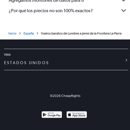
Agregamos montones de datos para ti
¿Por qué los precios no son 100% exactos?
Inicio
España
Vuelos baratos de Londres a Jerez de la Frontera La Parra
Web
ESTADOS UNIDOS
©
2026
Cheapflights