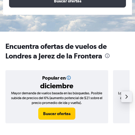
Buscar ofertas
Encuentra ofertas de vuelos de
Londres a Jerez de la Frontera
Popular en
diciembre
Mayor demanda de vuelos basada en las búsquedas. Posible
Los precio
subida de precios del 6% (aumento potencial de $21 sobre el
de precio
precio promedio de ida y vuelta).
Buscar ofertas