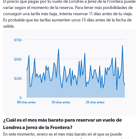
El precio que pagas por tu vuelo de Londres a Jerez de la Frontera puede
variar según el momento de la reserva. Para tener más posibilidades de
conseguir una tarifa más baja, intenta reservar 11 días antes de tu viaje.
Es probable que las tarifas aumenten unos 15 días antes de la fecha de
salida.
$750
Chart
Chart
graphic.
with
87
$500
data
points.
The
$250
chart
has
1
0
X
End
86 días antes
56 días antes
26 días antes
of
axis
interactive
displaying
chart
categories.
¿Cuál es el mes más barato para reservar un vuelo de
Range:
Londres a Jerez de la Frontera?
87
En este momento, enero es el mes más barato en el que se puede
categories.