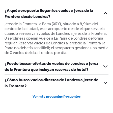
has
1
¿A qué aeropuerto llegan los vuelos a Jerez de la
Y
Frontera desde Londres?
axis
displaying
Jerez de la Frontera La Parra (XRY), situado a 8,9 km del
Number
centro de la ciudad, es el aeropuerto desde el que se vuela
of
cuando se reservan vuelos de Londres a Jerez de la Frontera.
flights.
0 aerolíneas operan vuelos a La Parra de Londres de forma
Range:
regular. Reservar vuelos de Londres a Jerez de la Frontera La
0
Parra no debería ser difícil; el aeropuerto gestiona una media
to
de 0 vuelos de ida a Londres por día.
1.2.
¿Puedo buscar ofertas de vuelos de Londres a Jerez
de la Frontera que incluyan reservas de hotel?
¿Cómo busco vuelos directos de Londres a Jerez de
la Frontera?
Ver más preguntas frecuentes