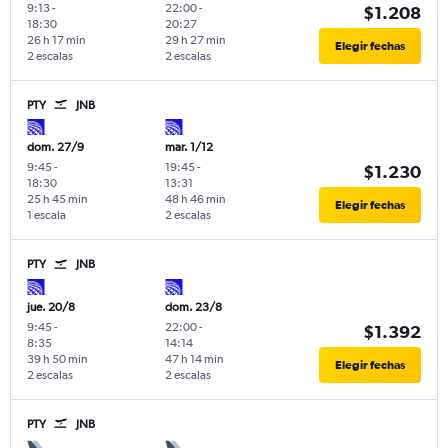
9:13
-
22:00
-
$1.208
18:30
20:27
26 h 17 min
29 h 27 min
Elegir fechas
2 escalas
2 escalas
PTY
JNB
dom. 27/9
mar. 1/12
9:45
-
19:45
-
$1.230
18:30
13:31
25 h 45 min
48 h 46 min
Elegir fechas
1 escala
2 escalas
PTY
JNB
jue. 20/8
dom. 23/8
9:45
-
22:00
-
$1.392
8:35
14:14
39 h 50 min
47 h 14 min
Elegir fechas
2 escalas
2 escalas
PTY
JNB