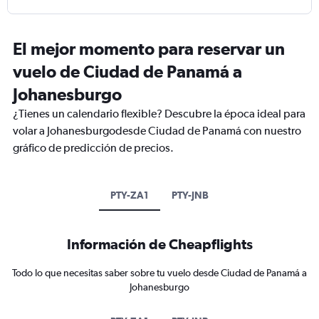
El mejor momento para reservar un
vuelo de Ciudad de Panamá a
Johanesburgo
¿Tienes un calendario flexible? Descubre la época ideal para
volar a Johanesburgodesde Ciudad de Panamá con nuestro
gráfico de predicción de precios.
PTY-ZA1
PTY-JNB
Información de Cheapflights
Todo lo que necesitas saber sobre tu vuelo desde Ciudad de Panamá a
Johanesburgo