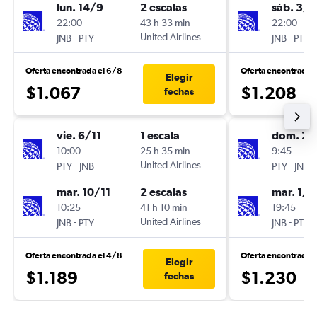
lun. 14/9
2 escalas
sáb. 3/1
22:00
43 h 33 min
22:00
-
United Airlines
-
JNB
PTY
JNB
PTY
Oferta encontrada el 6/8
Oferta encontrada 
Elegir
$1.067
$1.208
fechas
vie. 6/11
1 escala
dom. 27
10:00
25 h 35 min
9:45
-
United Airlines
-
PTY
JNB
PTY
JNB
mar. 10/11
2 escalas
mar. 1/1
10:25
41 h 10 min
19:45
-
United Airlines
-
JNB
PTY
JNB
PTY
Oferta encontrada el 4/8
Oferta encontrada 
Elegir
$1.189
$1.230
fechas