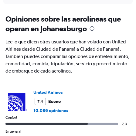
interactive
displaying
chart
categories.
Range:
Opiniones sobre las aerolíneas que
12
operan en Johanesburgo
categories.
The
chart
Lee lo que dicen otros usuarios que han volado con United
has
Airlines desde Ciudad de Panamá a Ciudad de Panamá.
1
También puedes comparar las opciones de entretenimiento,
Y
axis
comodidad, comida, tripulación, servicio y procedimiento
displaying
de embarque de cada aerolínea.
values.
Range:
0
to
United Airlines
2400.
Bueno
7,4
10.086 opiniones
Confort
7,3
En general