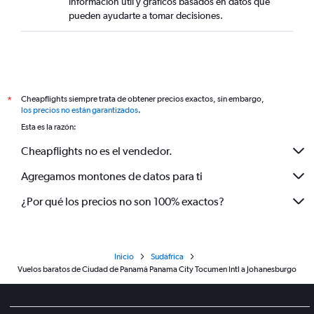
información útil y gráficos basados en datos que
pueden ayudarte a tomar decisiones.
Cheapflights siempre trata de obtener precios exactos, sin embargo,
*
los precios no están garantizados
.
Esta es la razón:
Cheapflights no es el vendedor.
Agregamos montones de datos para ti
¿Por qué los precios no son 100% exactos?
Inicio
Sudáfrica
Vuelos baratos de Ciudad de Panamá Panama City Tocumen Intl a Johanesburgo