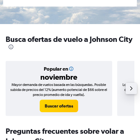
Busca ofertas de vuelo a Johnson City
Popular en
noviembre
Mayor demanda de vuelos basada en las búsquedas. Posible
Los precio
subida de precios del 12% (aumento potencial de $66 sobre el
de precios
precio promedio de ida y vuelta).
Buscar ofertas
Preguntas frecuentes sobre volar a