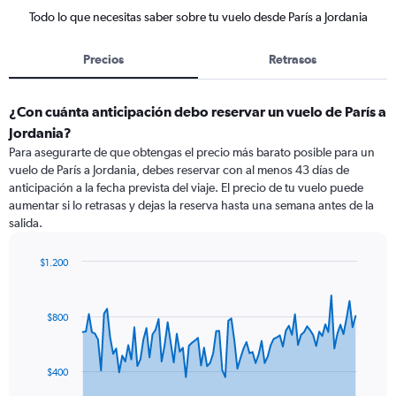
Todo lo que necesitas saber sobre tu vuelo desde París a Jordania
Precios
Retrasos
¿Con cuánta anticipación debo reservar un vuelo de París a
Jordania?
Para asegurarte de que obtengas el precio más barato posible para un
vuelo de París a Jordania, debes reservar con al menos 43 días de
anticipación a la fecha prevista del viaje. El precio de tu vuelo puede
aumentar si lo retrasas y dejas la reserva hasta una semana antes de la
salida.
$1.200
Chart
Chart
graphic.
with
91
$800
data
points.
The
$400
chart