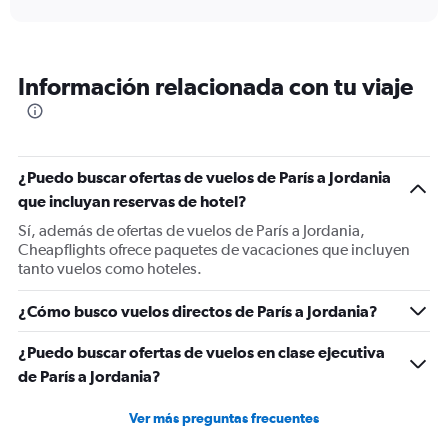
displaying
chart
categories.
Range:
6
Información relacionada con tu viaje
categories.
The
chart
has
1
¿Puedo buscar ofertas de vuelos de París a Jordania
Y
que incluyan reservas de hotel?
axis
displaying
Sí, además de ofertas de vuelos de París a Jordania,
Number
Cheapflights ofrece paquetes de vacaciones que incluyen
of
tanto vuelos como hoteles.
flights.
Range:
¿Cómo busco vuelos directos de París a Jordania?
0
to
¿Puedo buscar ofertas de vuelos en clase ejecutiva
9.
de París a Jordania?
Ver más preguntas frecuentes