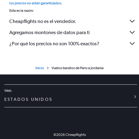
los precios no están garantizados
.
Esta es la razón:
Cheapflights no es el vendedor.
Agregamos montones de datos para ti
¿Por qué los precios no son 100% exactos?
Inicio
Vuelos baratos de París a Jordania
Web
ESTADOS UNIDOS
©
2026
Cheapflights