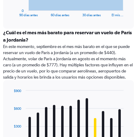
has
1
0
X
End
90 días antes
60 días antes
30 días antes
El mis…
of
axis
interactive
displaying
chart
categories.
¿Cuál es el mes más barato para reservar un vuelo de París
Range:
a Jordania?
91
En este momento, septiembre es el mes más barato en el que se puede
categories.
reservar un vuelo de París a Jordania (a un promedio de $440).
The
Actualmente, volar de París a Jordania en agosto es el momento más
chart
caro (a un promedio de $777). Hay múltiples factores que influyen en el
has
precio de un vuelo, por lo que comparar aerolíneas, aeropuertos de
1
salida y horarios les brinda a los usuarios más opciones disponibles.
Y
axis
displaying
$900
values.
Bar
Chart
Range:
graphic.
chart
with
0
$600
12
to
bars.
1200.
$300
The
chart