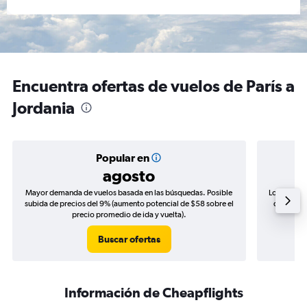
Encuentra ofertas de vuelos de París a
Jordania
Popular en
agosto
Mayor demanda de vuelos basada en las búsquedas. Posible
Los precio
subida de precios del 9% (aumento potencial de $58 sobre el
de precio
precio promedio de ida y vuelta).
Buscar ofertas
Información de Cheapflights