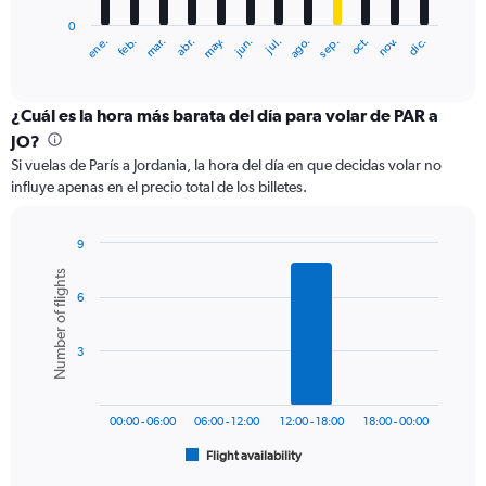
has
0
1
ene.
abr.
jul.
oct.
mar.
jun.
sep.
dic.
feb.
may.
ago.
nov.
X
End
of
axis
interactive
displaying
chart
categories.
¿Cuál es la hora más barata del día para volar de PAR a
Range:
JO?
12
Si vuelas de París a Jordania, la hora del día en que decidas volar no
categories.
influye apenas en el precio total de los billetes.
The
chart
has
9
1
Bar
Chart
Number of flights
Y
graphic.
chart
axis
6
with
6
displaying
bars.
values.
3
Range:
The
0
chart
to
has
900.
00:00 - 06:00
06:00 - 12:00
12:00 - 18:00
18:00 - 00:00
1
Flight availability
X
End
of
axis
interactive