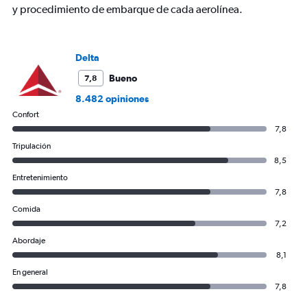
y procedimiento de embarque de cada aerolínea.
Delta
Bueno
7,8
8.482 opiniones
Confort
7,8
Tripulación
8,5
Entretenimiento
7,8
Comida
7,2
Abordaje
8,1
En general
7,8