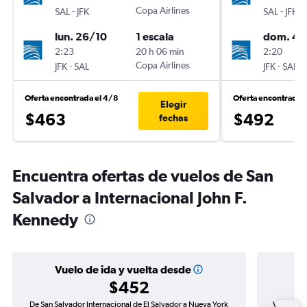
-
Copa Airlines
-
SAL
JFK
SAL
JFK
lun. 26/10
1 escala
dom. 4/
2:23
20 h 06 min
2:20
-
Copa Airlines
-
JFK
SAL
JFK
SAL
Oferta encontrada el 4/8
Oferta encontrada 
Elegir
$463
$492
fechas
Encuentra ofertas de vuelos de San
Salvador a Internacional John F.
Kennedy
Vuelo de ida y vuelta desde
$452
De San Salvador Internacional de El Salvador a Nueva York
Vuelo de 