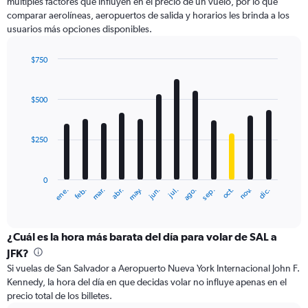
axis
múltiples factores que influyen en el precio de un vuelo, por lo que
displaying
comparar aerolíneas, aeropuertos de salida y horarios les brinda a los
values.
usuarios más opciones disponibles.
Range:
0
$750
to
Bar
Chart
750.
graphic.
chart
with
$500
12
bars.
$250
The
chart
has
0
1
ene.
abr.
jul.
oct.
mar.
jun.
sep.
dic.
feb.
may.
ago.
nov.
X
End
of
axis
interactive
displaying
chart
categories.
¿Cuál es la hora más barata del día para volar de SAL a
Range:
JFK?
12
Si vuelas de San Salvador a Aeropuerto Nueva York Internacional John F.
categories.
Kennedy, la hora del día en que decidas volar no influye apenas en el
The
precio total de los billetes.
chart