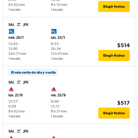
9 h 02 min
8 h 32 min
Elegir fechas
1 escala
1 escala
SAL
JFK
mié. 20/1
lun. 25/1
13:43
-
8:33
-
$514
15:00
20:34
24 h 17 min
13 h 01 min
Elegir fechas
1 escala
1 escala
El más corto de ida y vuelta
SAL
JFK
lun. 21/9
vie. 25/9
13:57
-
6:00
-
$517
0:59
12:31
9 h 02 min
8 h 31 min
Elegir fechas
1 escala
1 escala
SAL
JFK