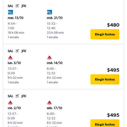
SAL
JFK
mar. 13/10
mié. 21/10
4:54
-
15:32
-
$480
1:00
12:40
18 h 06 min
23 h 08 min
Elegir fechas
1 escala
1 escala
SAL
JFK
lun. 5/10
mié. 14/10
13:57
-
6:00
-
$495
0:59
12:32
9 h 02 min
8 h 32 min
Elegir fechas
1 escala
1 escala
SAL
JFK
vie. 2/10
sáb. 17/10
13:57
-
6:00
-
$495
0:59
12:32
9 h 02 min
8 h 32 min
Elegir fechas