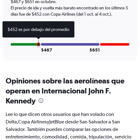
axis
$467 y $651 en octubre.
displaying
El precio de ida y vuelta más barato encontrado en los últimos 5
Number
días fue de $452 con Copa Airlines (del 1 oct. al 4 oct.).
of
flights.
$452 es por debajo del promedio
Range:
0
to
30.
$467
$651
Opiniones sobre las aerolíneas que
operan en Internacional John F.
Kennedy
Lee lo que dicen otros usuarios que han volado con
Delta,Copa AirlinesyJetBlue desde San Salvador a San
Salvador. También puedes comparar las opciones de
entretenimiento, comodidad, comida, tripulación, servicio