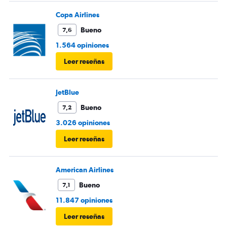
Copa Airlines
Bueno
7,6
1.564 opiniones
Leer reseñas
JetBlue
Bueno
7,2
3.026 opiniones
Leer reseñas
American Airlines
Bueno
7,1
11.847 opiniones
Leer reseñas