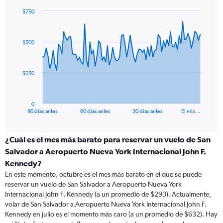
$750
Chart
Chart
graphic.
with
91
$500
data
points.
The
$250
chart
has
1
0
X
End
90 días antes
60 días antes
30 días antes
El mis…
of
axis
interactive
displaying
chart
categories.
¿Cuál es el mes más barato para reservar un vuelo de San
Range:
Salvador a Aeropuerto Nueva York Internacional John F.
91
Kennedy?
categories.
En este momento, octubre es el mes más barato en el que se puede
The
reservar un vuelo de San Salvador a Aeropuerto Nueva York
chart
Internacional John F. Kennedy (a un promedio de $293). Actualmente,
has
volar de San Salvador a Aeropuerto Nueva York Internacional John F.
1
Y
Kennedy en julio es el momento más caro (a un promedio de $632). Hay