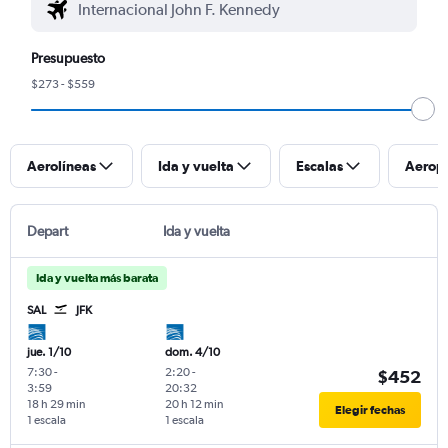
Presupuesto
$273 - $559
Aerolíneas
Ida y vuelta
Escalas
Aerop
Depart
Ida y vuelta
Ida y vuelta más barata
SAL
JFK
jue. 1/10
dom. 4/10
7:30
-
2:20
-
$452
3:59
20:32
18 h 29 min
20 h 12 min
Elegir fechas
1 escala
1 escala