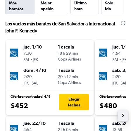
Más
Mejor
Última
Solo
baratos
opción
hora
ida
Los vuelos más baratos de San Salvador a Internacional
John F. Kennedy
jue. 1/10
1 escala
jue. 1/10
7:30
18 h 29 min
4:54
-
Copa Airlines
-
SAL
JFK
SAL
JFK
dom. 4/10
1 escala
sáb. 3/1
2:20
20 h 12 min
2:20
-
Copa Airlines
-
JFK
SAL
JFK
SAL
Oferta encontrada el 4/8
Oferta encontrada 
Elegir
$452
$480
fechas
jue. 22/10
1 escala
sáb. 26
4:54
21 h 05 min
13:59