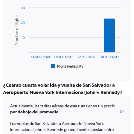
has
1
30
Y
Bar
Chart
Number of flights
graphic.
chart
axis
20
with
displaying
6
values.
bars.
Range:
10
0
The
to
chart
750.
has
00:00 - 06:00
06:00 - 12:00
12:00 - 18:00
18:00 - 00:00
1
Flight availability
X
End
of
axis
interactive
displaying
chart
categories.
¿Cuánto cuesta volar ida y vuelta de San Salvador a
Range:
Aeropuerto Nueva York Internacional John F. Kennedy?
6
categories.
Actualmente, las tarifas aéreas de esta ruta tienen un precio
The
por debajo del promedio
.
chart
has
Los vuelos de San Salvador a Aeropuerto Nueva York
1
Internacional John F. Kennedy generalmente cuestan entre
Y