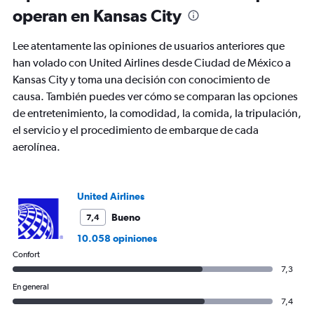
The
operan en Kansas City
chart
has
Lee atentamente las opiniones de usuarios anteriores que
1
Y
han volado con United Airlines desde Ciudad de México a
axis
Kansas City y toma una decisión con conocimiento de
displaying
causa. También puedes ver cómo se comparan las opciones
values.
de entretenimiento, la comodidad, la comida, la tripulación,
Range:
0
el servicio y el procedimiento de embarque de cada
to
aerolínea.
900.
United Airlines
Bueno
7,4
10.058 opiniones
Confort
7,3
En general
7,4