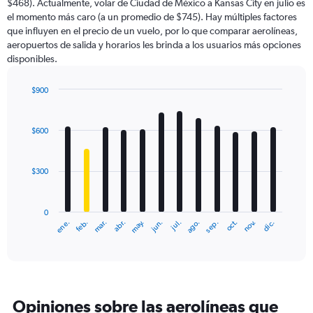
$468). Actualmente, volar de Ciudad de México a Kansas City en julio es
chart
el momento más caro (a un promedio de $745). Hay múltiples factores
has
que influyen en el precio de un vuelo, por lo que comparar aerolíneas,
1
aeropuertos de salida y horarios les brinda a los usuarios más opciones
Y
disponibles.
axis
displaying
values.
$900
Range:
Bar
Chart
0
graphic.
chart
with
to
$600
12
1800.
bars.
$300
The
chart
has
0
1
ene.
abr.
jul.
oct.
mar.
jun.
sep.
dic.
feb.
may.
ago.
nov.
X
End
of
axis
interactive
displaying
chart
categories.
Range:
12
Opiniones sobre las aerolíneas que
categories.