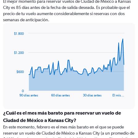
El mejor momento para reservar vuelos de Ciudad de México a Kansas
City es 85 días antes de la fecha de salida deseada. Es probable que el
precio de tu vuelo aumente considerablemente si reservas con dos
semanas de anticipación.
$1.800
Chart
Chart
graphic.
with
91
$1.200
data
points.
The
$600
chart
has
1
0
X
End
90 días antes
60 días antes
30 días antes
El mis…
of
axis
interactive
displaying
chart
categories.
¿Cuál es el mes más barato para reservar un vuelo de
Range:
Ciudad de México a Kansas City?
91
En este momento, febrero es el mes más barato en el que se puede
categories.
reservar un vuelo de Ciudad de México a Kansas City (a un promedio de
The