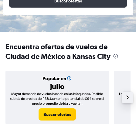
Buscar ofertas
Encuentra ofertas de vuelos de
Ciudad de México a Kansas City
Popular en
julio
Mayor demanda de vuelos basada en las búsquedas. Posible
Los precio
subida de precios del 13% (aumento potencial de $94 sobre el
de precio
precio promedio de ida y vuelta).
Buscar ofertas