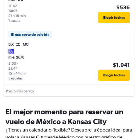
11:47
-
$536
10:06
21 h 19 min
Elegir fechas
1 escala
El más corto de solo ida
BJX
MCI
mié. 26/8
5:00
-
$1.941
21:44
15 h 44 min
Elegir fechas
3 escalas
Precio más barato
El mejor momento para reservar un
vuelo de México a Kansas City
¿Tienes un calendario flexible? Descubre la época ideal para
volar a Kansas Citydesde México con nuestro gráfico de