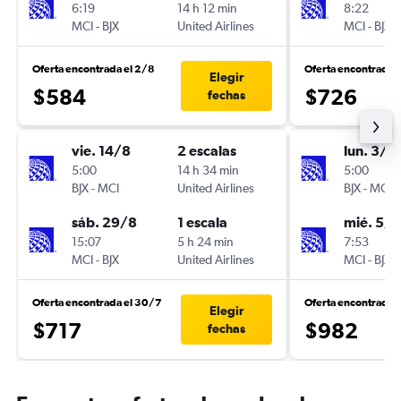
6:19
14 h 12 min
8:22
MCI
-
BJX
United Airlines
MCI
-
BJX
Oferta encontrada el 2/8
Oferta encontrada 
Elegir
$584
$726
fechas
vie. 14/8
2 escalas
lun. 3/8
5:00
14 h 34 min
5:00
BJX
-
MCI
United Airlines
BJX
-
MCI
sáb. 29/8
1 escala
mié. 5/8
15:07
5 h 24 min
7:53
MCI
-
BJX
United Airlines
MCI
-
BJX
Oferta encontrada el 30/7
Oferta encontrada 
Elegir
$717
$982
fechas