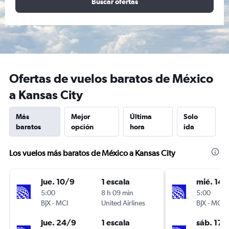
Buscar ofertas
Ofertas de vuelos baratos de México
a Kansas City
Más
Mejor
Última
Solo
baratos
opción
hora
ida
Los vuelos más baratos de México a Kansas City
jue. 10/9
1 escala
mié. 14/
5:00
8 h 09 min
5:00
BJX
-
MCI
United Airlines
BJX
-
MCI
jue. 24/9
1 escala
sáb. 17/