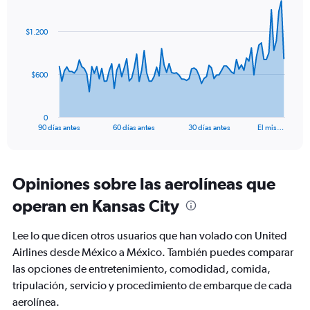
Chart
Chart
flights.
graphic.
with
Range:
91
$1.200
data
0
points.
to
3.6.
The
$600
chart
has
1
0
X
End
90 días antes
60 días antes
30 días antes
El mis…
of
axis
interactive
displaying
chart
categories.
Range:
Opiniones sobre las aerolíneas que
91
operan en Kansas City
categories.
The
chart
Lee lo que dicen otros usuarios que han volado con United
has
Airlines desde México a México. También puedes comparar
1
las opciones de entretenimiento, comodidad, comida,
Y
axis
tripulación, servicio y procedimiento de embarque de cada
displaying
aerolínea.