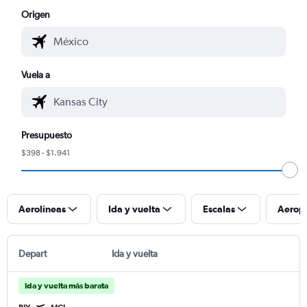
Origen
Vuela a
Presupuesto
$398 - $1.941
Aerolíneas
Ida y vuelta
Escalas
Aerop
Depart
Ida y vuelta
Ida y vuelta más barata