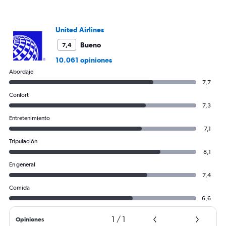
values.
Range:
0
to
United Airlines
1800.
Bueno
7,4
10.061 opiniones
Abordaje
7,7
Confort
7,3
Entretenimiento
7,1
Tripulación
8,1
En general
7,4
Comida
6,6
1
/
1
Opiniones