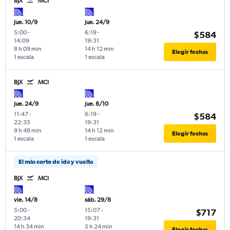
BJX
MCI
jue. 10/9
jue. 24/9
5:00
-
6:19
-
$584
14:09
19:31
8 h 09 min
14 h 12 min
Elegir fechas
1 escala
1 escala
BJX
MCI
jue. 24/9
jue. 8/10
11:47
-
6:19
-
$584
22:35
19:31
9 h 48 min
14 h 12 min
Elegir fechas
1 escala
1 escala
El más corto de ida y vuelta
BJX
MCI
vie. 14/8
sáb. 29/8
5:00
-
15:07
-
$717
20:34
19:31
14 h 34 min
5 h 24 min
Elegir fechas