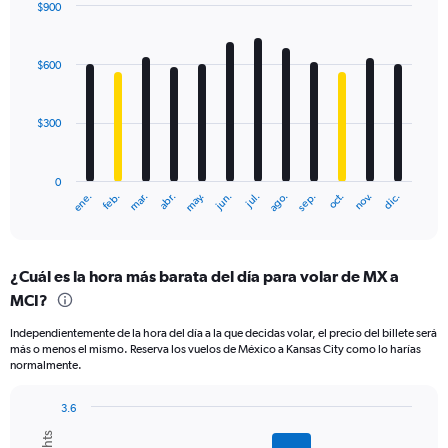
$900
Bar
Chart
graphic.
chart
with
$600
12
bars.
$300
The
chart
has
0
1
ene.
feb.
mar.
abr.
may.
jun.
jul.
ago.
sep.
oct.
nov.
dic.
X
End
of
axis
interactive
displaying
chart
categories.
¿Cuál es la hora más barata del día para volar de MX a
Range:
MCI?
12
categories.
Independientemente de la hora del día a la que decidas volar, el precio del billete será
The
más o menos el mismo. Reserva los vuelos de México a Kansas City como lo harías
chart
normalmente.
has
1
3.6
Y
Bar
Chart
axis
graphic.
chart