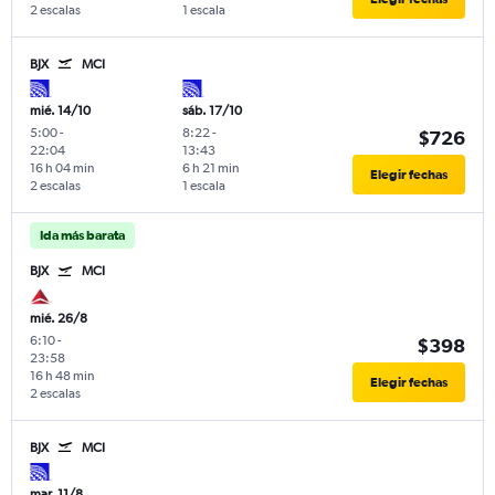
2 escalas
1 escala
BJX
MCI
mié. 14/10
sáb. 17/10
5:00
-
8:22
-
$726
22:04
13:43
16 h 04 min
6 h 21 min
Elegir fechas
2 escalas
1 escala
Ida más barata
BJX
MCI
mié. 26/8
6:10
-
$398
23:58
16 h 48 min
Elegir fechas
2 escalas
BJX
MCI
mar. 11/8