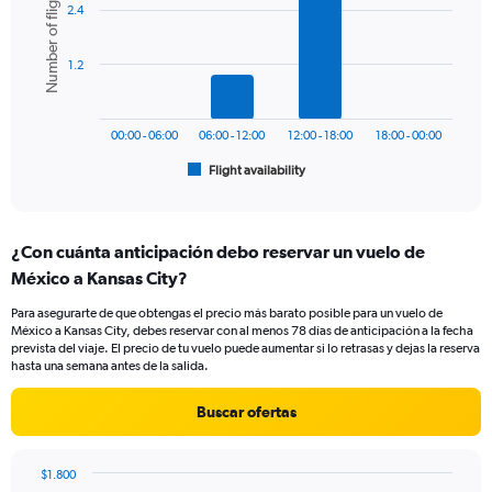
Number of flights
displaying
2.4
with
values.
6
Range:
bars.
0
1.2
to
The
900.
chart
has
00:00 - 06:00
06:00 - 12:00
12:00 - 18:00
18:00 - 00:00
1
Flight availability
X
End
of
axis
interactive
displaying
chart
categories.
¿Con cuánta anticipación debo reservar un vuelo de
Range:
México a Kansas City?
6
categories.
Para asegurarte de que obtengas el precio más barato posible para un vuelo de
The
México a Kansas City, debes reservar con al menos 78 días de anticipación a la fecha
chart
prevista del viaje. El precio de tu vuelo puede aumentar si lo retrasas y dejas la reserva
has
hasta una semana antes de la salida.
1
Y
Buscar ofertas
axis
displaying
Number
$1.800
of