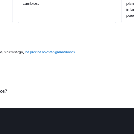
cambios.
plan
info
pued
os, sin embargo,
los precios no están garantizados
.
tos?