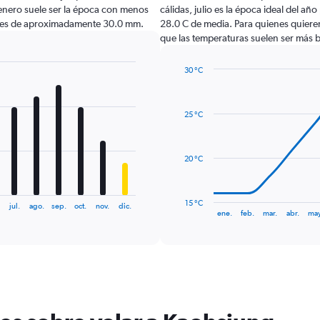
enero suele ser la época con menos
cálidas, julio es la época ideal del añ
ones de aproximadamente 30.0 mm.
28.0 C de media. Para quienes quieren 
que las temperaturas suelen ser más b
30 °C
Line
Chart
graphic.
chart
with
25 °C
14
data
points.
20 °C
The
chart
has
15 °C
jul.
ago.
sep.
oct.
nov.
dic.
1
End
ene.
feb.
mar.
abr.
may
of
X
interactive
axis
chart
displaying
categories.
Range:
14
categories.
The