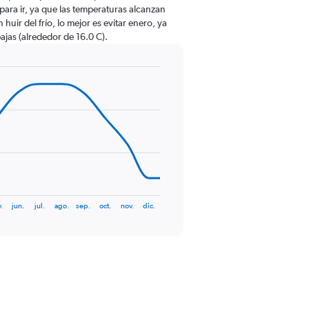
o para ir, ya que las temperaturas alcanzan
huir del frío, lo mejor es evitar enero, ya
ajas (alrededor de 16.0 C).
.
jun.
jul.
ago.
sep.
oct.
nov.
dic.