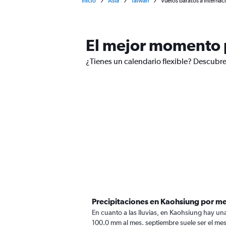
Inicio
Asia
Taiwán
Vuelos baratos a Internac
El mejor momento p
¿Tienes un calendario flexible? Descubre
Precipitaciones en Kaohsiung por m
En cuanto a las lluvias, en Kaohsiung hay una
100.0 mm al mes. septiembre suele ser el mes