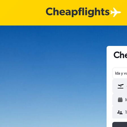
Che
Ida y v