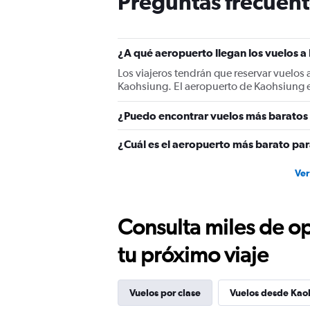
Preguntas frecuent
has
1
Y
axis
¿A qué aeropuerto llegan los vuelos 
displaying
values.
Los viajeros tendrán que reservar vuelos 
Range:
Kaohsiung. El aeropuerto de Kaohsiung es
0
to
¿Puedo encontrar vuelos más baratos 
120.
¿Cuál es el aeropuerto más barato par
Ver
Consulta miles de op
tu próximo viaje
Vuelos por clase
Vuelos desde Kao