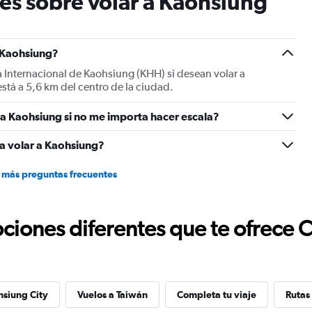
es sobre volar a Kaohsiung
chart
has
1
Y
a Kaohsiung?
axis
a Internacional de Kaohsiung (KHH) si desean volar a
displaying
tá a 5,6 km del centro de la ciudad.
values.
Range:
a Kaohsiung si no me importa hacer escala?
15
to
30.
a volar a Kaohsiung?
 más preguntas frecuentes
ciones diferentes que te ofrece 
hsiung City
Vuelos a Taiwán
Completa tu viaje
Rutas