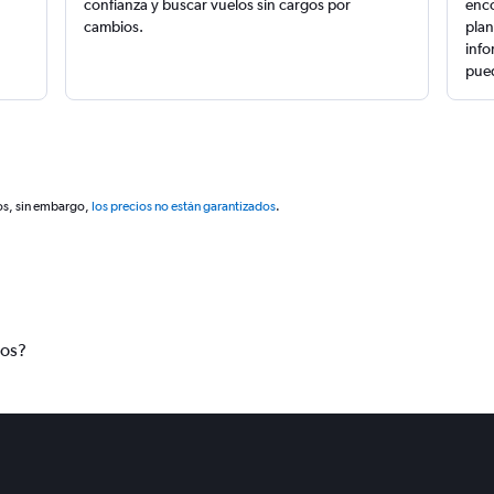
confianza y buscar vuelos sin cargos por
enco
cambios.
plan
info
pued
os, sin embargo,
los precios no están garantizados
.
tos?