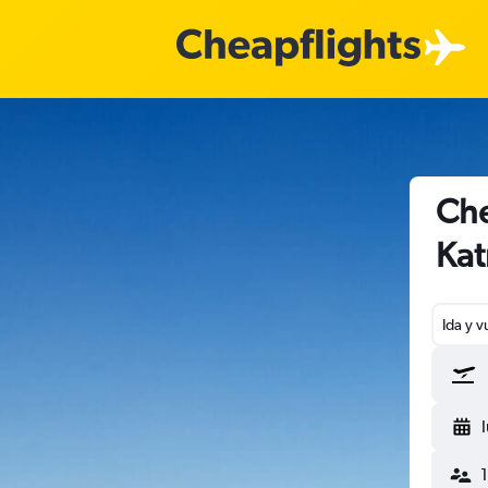
Che
Ka
Ida y v