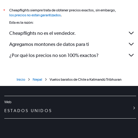
Cheapflights siempre trata de obtener precios exactos, sin embargo,
*
los precios no están garantizados
.
Esta es la razón:
Cheapflights no es el vendedor.
Agregamos montones de datos para ti
¿Por qué los precios no son 100% exactos?
Inicio
Nepal
Vuelos baratos de Chile a Katmandú Tribhuvan
Web
ESTADOS UNIDOS