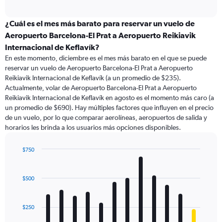
axis
interactive
displaying
chart
categories.
¿Cuál es el mes más barato para reservar un vuelo de
Range:
Aeropuerto Barcelona-El Prat a Aeropuerto Reikiavik
91
Internacional de Keflavík?
categories.
En este momento, diciembre es el mes más barato en el que se puede
The
reservar un vuelo de Aeropuerto Barcelona-El Prat a Aeropuerto
chart
Reikiavik Internacional de Keflavík (a un promedio de $235).
has
Actualmente, volar de Aeropuerto Barcelona-El Prat a Aeropuerto
1
Y
Reikiavik Internacional de Keflavík en agosto es el momento más caro (a
axis
un promedio de $690). Hay múltiples factores que influyen en el precio
displaying
de un vuelo, por lo que comparar aerolíneas, aeropuertos de salida y
values.
horarios les brinda a los usuarios más opciones disponibles.
Range:
0
$750
to
Bar
Chart
2400.
graphic.
chart
with
$500
12
bars.
$250
The
chart