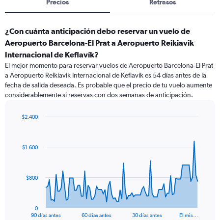
Precios
Retrasos
¿Con cuánta anticipación debo reservar un vuelo de
Aeropuerto Barcelona-El Prat a Aeropuerto Reikiavik
Internacional de Keflavík?
El mejor momento para reservar vuelos de Aeropuerto Barcelona-El Prat
a Aeropuerto Reikiavik Internacional de Keflavík es 54 días antes de la
fecha de salida deseada. Es probable que el precio de tu vuelo aumente
considerablemente si reservas con dos semanas de anticipación.
$2.400
Chart
Chart
graphic.
with
91
$1.600
data
points.
The
$800
chart
has
1
0
X
End
90 días antes
60 días antes
30 días antes
El mis…
of