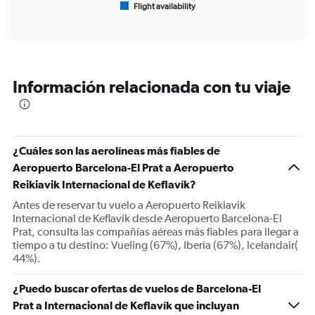
Flight availability
X
End
of
axis
interactive
displaying
chart
categories.
Range:
6
Información relacionada con tu viaje
categories.
The
chart
has
1
¿Cuáles son las aerolíneas más fiables de
Y
Aeropuerto Barcelona-El Prat a Aeropuerto
axis
displaying
Reikiavik Internacional de Keflavík?
Number
Antes de reservar tu vuelo a Aeropuerto Reikiavik
of
Internacional de Keflavík desde Aeropuerto Barcelona-El
flights.
Prat, consulta las compañías aéreas más fiables para llegar a
Range:
tiempo a tu destino: Vueling (67%), Iberia (67%), Icelandair(
0
44%).
to
15.
¿Puedo buscar ofertas de vuelos de Barcelona-El
Prat a Internacional de Keflavík que incluyan