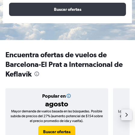
Buscar ofertas
Encuentra ofertas de vuelos de
Barcelona-El Prat a Internacional de
Keflavík
Popular en
agosto
Mayor demanda de vuelos basada en las búsquedas. Posible
Los precio
subida de precios del 27% (aumento potencial de $154 sobre
de precios
el precio promedio de ida y vuelta).
Buscar ofertas