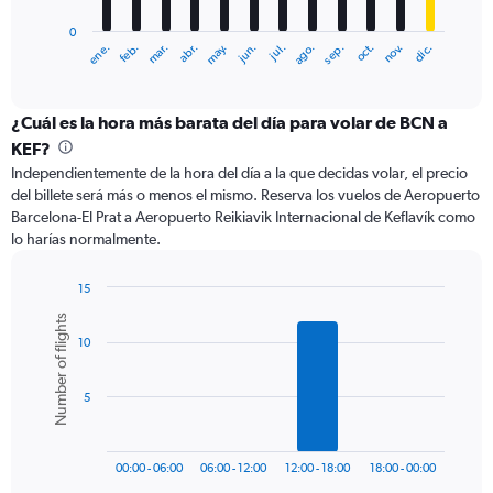
has
0
1
ene.
abr.
jul.
oct.
mar.
jun.
sep.
dic.
feb.
may.
ago.
nov.
X
End
of
axis
interactive
displaying
chart
categories.
¿Cuál es la hora más barata del día para volar de BCN a
Range:
KEF?
12
Independientemente de la hora del día a la que decidas volar, el precio
categories.
del billete será más o menos el mismo. Reserva los vuelos de Aeropuerto
The
Barcelona-El Prat a Aeropuerto Reikiavik Internacional de Keflavík como
chart
lo harías normalmente.
has
1
Y
15
axis
Bar
Chart
Number of flights
graphic.
chart
displaying
10
with
values.
6
Range:
bars.
0
5
to
The
750.
chart
has
00:00 - 06:00
06:00 - 12:00
12:00 - 18:00
18:00 - 00:00
1