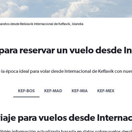
aratos desde Reikiavik Internacional de Keflavík, Islandia
ara reservar un vuelo desde In
 la época ideal para volar desde Internacional de Keflavík con nues
KEF-BOS
KEF-MAD
KEF-MIA
KEF-MEX
iaje para vuelos desde Internac
btén información actualizada basada en datos sobre vuelos des