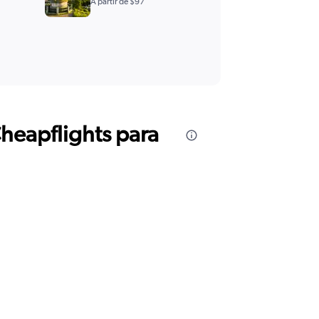
A partir de $97
Cheapflights para