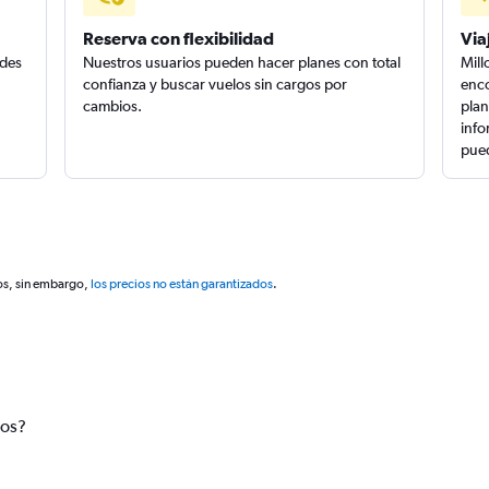
Reserva con flexibilidad
Via
edes
Nuestros usuarios pueden hacer planes con total
Mill
confianza y buscar vuelos sin cargos por
enco
cambios.
plan
info
pued
os, sin embargo,
los precios no están garantizados
.
tos?