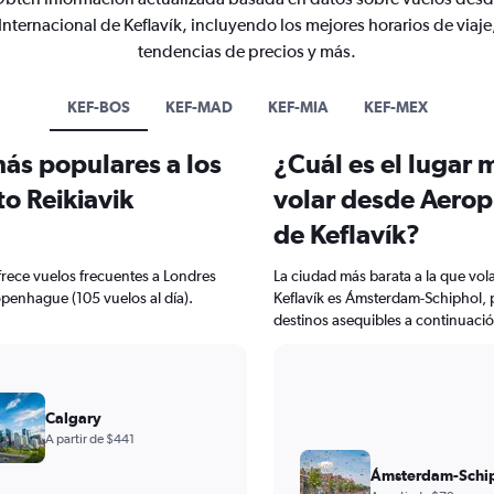
Internacional de Keflavík, incluyendo los mejores horarios de viaje
tendencias de precios y más.
KEF-BOS
KEF-MAD
KEF-MIA
KEF-MEX
más populares a los
¿Cuál es el lugar 
o Reikiavik
volar desde Aeropu
de Keflavík?
frece vuelos frecuentes a Londres
La ciudad más barata a la que vol
Copenhague (105 vuelos al día).
Keflavík es Ámsterdam-Schiphol, p
destinos asequibles a continuació
Calgary
A partir de $441
Ámsterdam-Schi