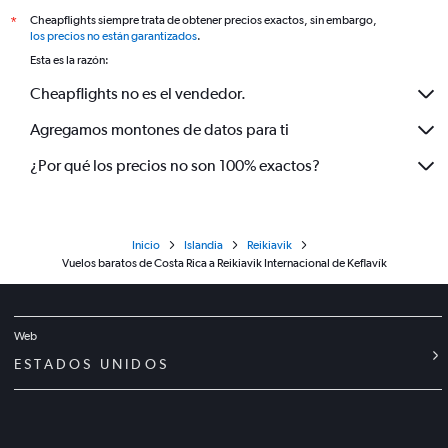
Cheapflights siempre trata de obtener precios exactos, sin embargo,
*
los precios no están garantizados
.
Esta es la razón:
Cheapflights no es el vendedor.
Agregamos montones de datos para ti
¿Por qué los precios no son 100% exactos?
Inicio
Islandia
Reikiavik
Vuelos baratos de Costa Rica a Reikiavik Internacional de Keflavík
Web
ESTADOS UNIDOS