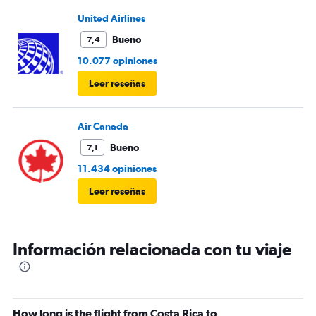
United Airlines
Bueno
7,4
10.077 opiniones
Leer reseñas
Air Canada
Bueno
7,1
11.434 opiniones
Leer reseñas
Información relacionada con tu viaje
How long is the flight from Costa Rica to