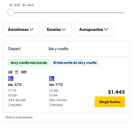
$1.445 - $1.445
Aerolíneas
Escalas
Aeropuertos
Depart
Ida y vuelta
Ida y vuelta más barata
El más corto de ida y vuelta
LIR
KEF
jue. 3/12
lun. 7/12
17:15
-
12:00
-
$1.445
10:00
11:44
34 h 45 min
29 h 44 min
Elegir fechas
2 escalas
2 escalas
Precio más barato