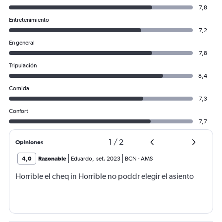
7,8
Entretenimiento
7,2
En general
7,8
Tripulación
8,4
Comida
7,3
Confort
7,7
1
/
2
Opiniones
4,0
Razonable
Eduardo
,
set. 2023
BCN
-
AMS
Horrible el cheq in Horrible no poddr elegir el asiento