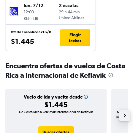
lun. 7/12
2 escalas
12:00
29 h 44 min
-
United Airlines
KEF
LIR
Oferta encontrada el 6/8
Elegir
$1.445
fechas
Encuentra ofertas de vuelos de Costa
Rica a Internacional de Keflavík
Vuelo de ida y vuelta desde
$1.445
De Costa Rica a Reikiavik Internacional de Keflavík
Mayor dema
subida de 
Buscar ofertas