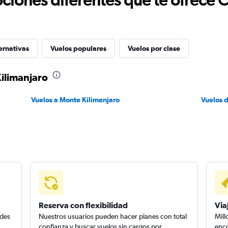
ernativas
Vuelos populares
Vuelos por clase
ilimanjaro
Vuelos a Monte Kilimanjaro
Vuelos 
Reserva con flexibilidad
Via
edes
Nuestros usuarios pueden hacer planes con total
Mill
confianza y buscar vuelos sin cargos por
enco