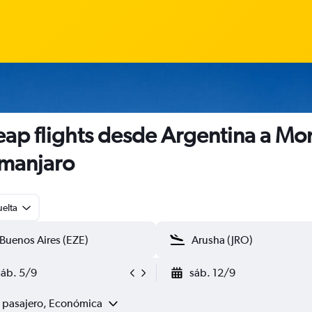
ap flights desde Argentina a Mo
imanjaro
uelta
sáb. 5/9
sáb. 12/9
1 pasajero, Económica