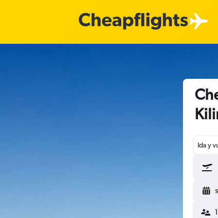
Che
Kil
Ida y v