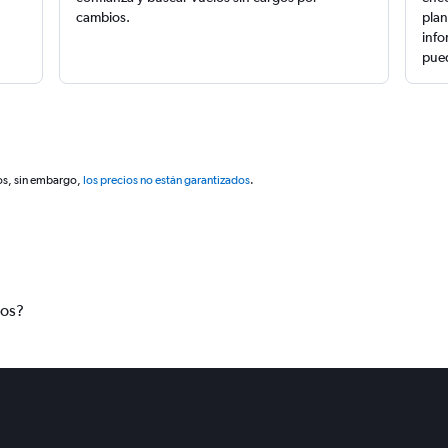
cambios.
plan
info
pued
os, sin embargo,
los precios no están garantizados
.
tos?