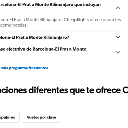
rcelona-El Prat a Monte Kilimanjaro que incluyan
axis
displaying
values.
lona-El Prat a Monte Kilimanjaro, Cheapflights ofrece paquetes
Range:
 como hoteles.
0
to
1800.
lona-El Prat a Monte Kilimanjaro?
ase ejecutiva de Barcelona-El Prat a Monte
 más preguntas frecuentes
ciones diferentes que te ofrece 
opulares
Vuelos por clase