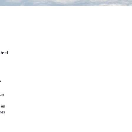
a-El
o
 un
 en
res