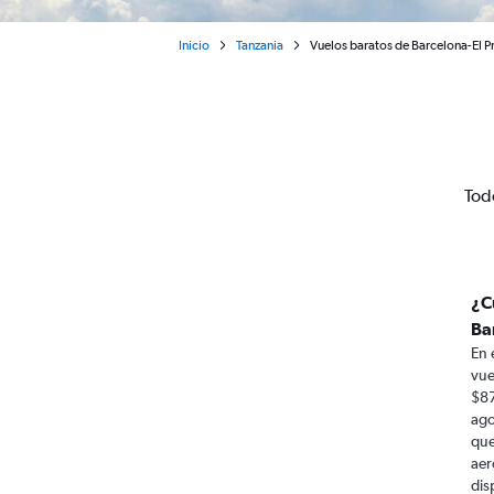
Inicio
Tanzania
Vuelos baratos de Barcelona-El P
Tod
¿C
Ba
En 
vue
$87
ago
que
aer
dis