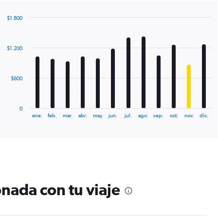
$1.800
Bar
Chart
graphic.
chart
with
$1.200
12
bars.
The
$600
chart
has
1
0
X
End
ene.
feb.
mar.
abr.
may.
jun.
jul.
ago.
sep.
oct.
nov.
dic.
of
axis
interactive
displaying
chart
categories.
Range:
12
categories.
The
nada con tu viaje
chart
has
1
Y