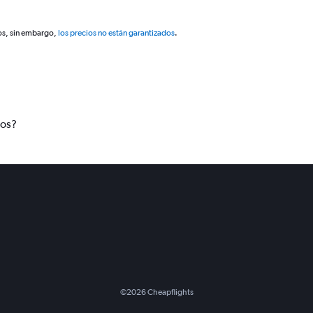
os, sin embargo,
los precios no están garantizados
.
tos?
©
2026
Cheapflights