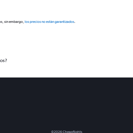
os, sin embargo,
los precios no están garantizados
.
tos?
©
2026
Cheapflights