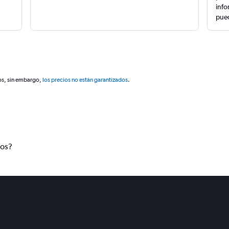
info
pued
os, sin embargo,
los precios no están garantizados
.
tos?