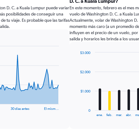
D. C. a Kuala Lumpur?
ton D. C. a Kuala Lumpur puede variar
En este momento, febrero es el mes m
más posibilidades de conseguir una
vuelo de Washington D. C. a Kuala L
 de tu viaje. Es probable que las tarifas
Actualmente, volar de Washington D. 
alida.
momento más caro (a un promedio de 
influyen en el precio de un vuelo, po
salida y horarios les brinda a los usu
$3.000
Bar
Chart
graphic.
chart
with
$2.000
12
bars.
The
$1.000
chart
has
1
30 días antes
El mism…
0
X
End
ene.
feb.
mar.
abr.
ma
of
axis
interactive
displaying
chart
categories.
Range: