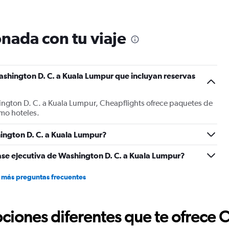
12
categories.
The
nada con tu viaje
chart
has
1
Y
shington D. C. a Kuala Lumpur que incluyan reservas
axis
displaying
values.
ington D. C. a Kuala Lumpur, Cheapflights ofrece paquetes de
Range:
mo hoteles.
0
to
3000.
ington D. C. a Kuala Lumpur?
ase ejecutiva de Washington D. C. a Kuala Lumpur?
 más preguntas frecuentes
ciones diferentes que te ofrece 