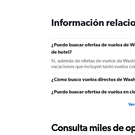
categories.
The
chart
Información relacio
has
1
Y
axis
displaying
¿Puedo buscar ofertas de vuelos de Wa
values.
de hotel?
Range:
Sí, además de ofertas de vuelos de Wash
0
vacaciones que incluyen tanto vuelos co
to
4500.
¿Cómo busco vuelos directos de Wash
¿Puedo buscar ofertas de vuelos en cl
Ver
Consulta miles de op