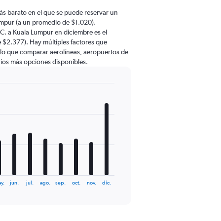
ás barato en el que se puede reservar un
umpur (a un promedio de $1.020).
C. a Kuala Lumpur en diciembre es el
$2.377). Hay múltiples factores que
r lo que comparar aerolíneas, aeropuertos de
arios más opciones disponibles.
y.
jun.
jul.
ago.
sep.
oct.
nov.
dic.