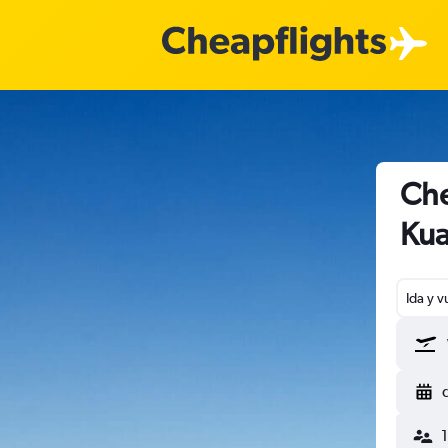
Che
Kua
Ida y v