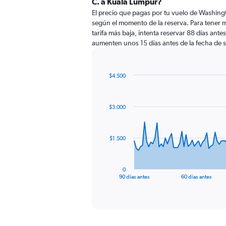
C. a Kuala Lumpur?
El precio que pagas por tu vuelo de Washing
según el momento de la reserva. Para tener 
tarifa más baja, intenta reservar 88 días antes
aumenten unos 15 días antes de la fecha de s
$4.500
Chart
Chart
graphic.
with
91
$3.000
data
points.
The
$1.500
chart
has
1
0
X
End
90 días antes
60 días antes
of
axis
interactive
displaying
chart
categories.
Range:
91