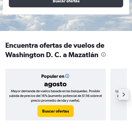
Buscar ofertas
Encuentra ofertas de vuelos de
Washington D. C. a Mazatlán
Popular en
agosto
Mayor demanda de vuelos basada en las búsquedas. Posible
Los precio
subida de precios del 16% (aumento potencial de $136 sobre el
de precios
precio promedio de ida y vuelta).
Buscar ofertas