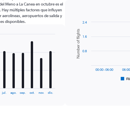
del Meno a La Canea en octubre es el
Hay múltiples factores que influyen
r aerolíneas, aeropuertos de salida y
nes disponibles.
2.4
Bar
Chart
Number of flights
graphic.
chart
1.6
with
6
bars.
0.8
The
chart
has
00:00 - 06:00
06:00
1
Fl
X
End
of
axis
interactive
displaying
chart
jul.
ago.
sep.
oct.
nov.
dic.
categories.
Range:
6
categories.
The
chart
has