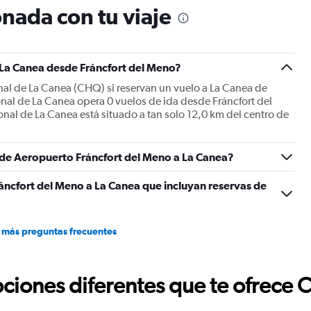
nada con tu viaje
1
Y
axis
displaying
Number
 La Canea desde Fráncfort del Meno?
of
onal de La Canea (CHQ) si reservan un vuelo a La Canea de
flights.
nal de La Canea opera 0 vuelos de ida desde Fráncfort del
Range:
onal de La Canea está situado a tan solo 12,0 km del centro de
0
to
2.4.
s de Aeropuerto Fráncfort del Meno a La Canea?
áncfort del Meno a La Canea que incluyan reservas de
 más preguntas frecuentes
ciones diferentes que te ofrece 