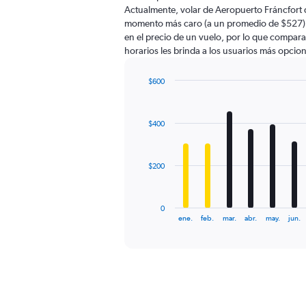
The
Actualmente, volar de Aeropuerto Fráncfort 
chart
momento más caro (a un promedio de $527). 
has
en el precio de un vuelo, por lo que compara
1
horarios les brinda a los usuarios más opcio
Y
axis
displaying
$600
values.
Bar
Chart
Range:
graphic.
chart
with
0
$400
12
to
bars.
900.
The
$200
chart
has
1
0
X
End
ene.
feb.
mar.
abr.
may.
jun.
of
axis
interactive
displaying
chart
categories.
Range:
12
categories.