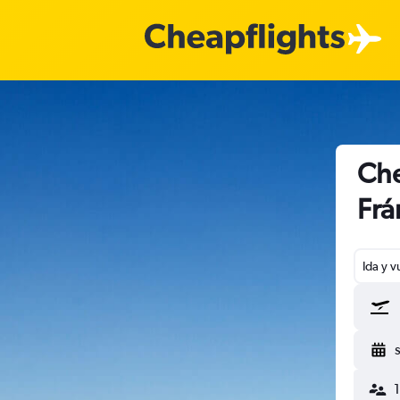
Che
Frá
Ida y v