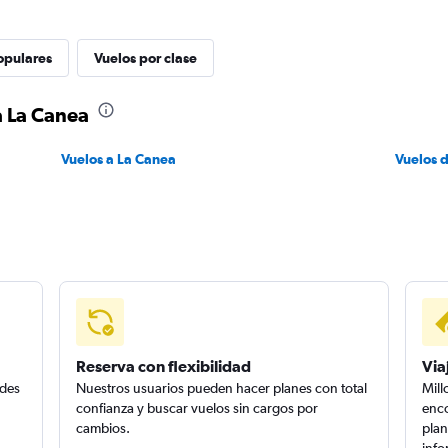
opulares
Vuelos por clase
a La Canea
Vuelos a La Canea
Vuelos 
Reserva con flexibilidad
Via
edes
Nuestros usuarios pueden hacer planes con total
Mill
confianza y buscar vuelos sin cargos por
enco
cambios.
plan