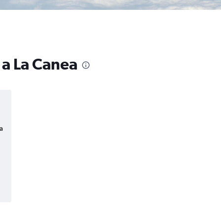
 a La Canea
a