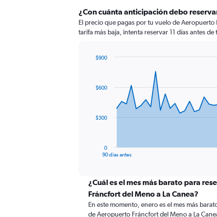
¿Con cuánta anticipación debo reserva
El precio que pagas por tu vuelo de Aeropuerto 
tarifa más baja, intenta reservar 11 días antes de
$900
Chart
Chart
graphic.
with
91
$600
data
points.
The
$300
chart
has
1
0
X
End
90 días antes
of
axis
interactive
displaying
chart
categories.
¿Cuál es el mes más barato para res
Range:
Fráncfort del Meno a La Canea?
91
En este momento, enero es el mes más barato
categories.
de Aeropuerto Fráncfort del Meno a La Cane