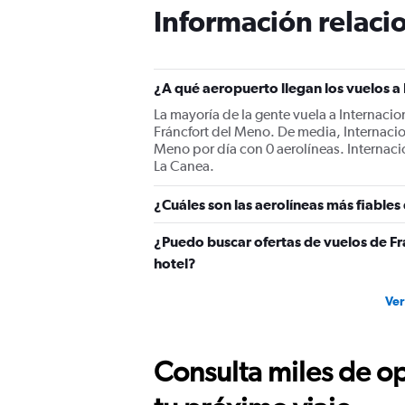
The
Información relacio
chart
has
1
Y
¿A qué aeropuerto llegan los vuelos a
axis
displaying
La mayoría de la gente vuela a Internaci
values.
Fráncfort del Meno. De media, Internacio
Range:
Meno por día con 0 aerolíneas. Internaci
0
La Canea.
to
600.
¿Cuáles son las aerolíneas más fiable
¿Puedo buscar ofertas de vuelos de Fr
hotel?
Ver
Consulta miles de op