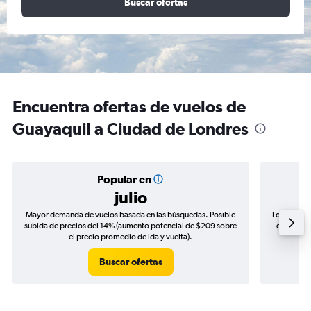
Buscar ofertas
Encuentra ofertas de vuelos de
Guayaquil a Ciudad de Londres
Popular en
julio
Mayor demanda de vuelos basada en las búsquedas. Posible
Los precio
subida de precios del 14% (aumento potencial de $209 sobre
de precios
el precio promedio de ida y vuelta).
Buscar ofertas